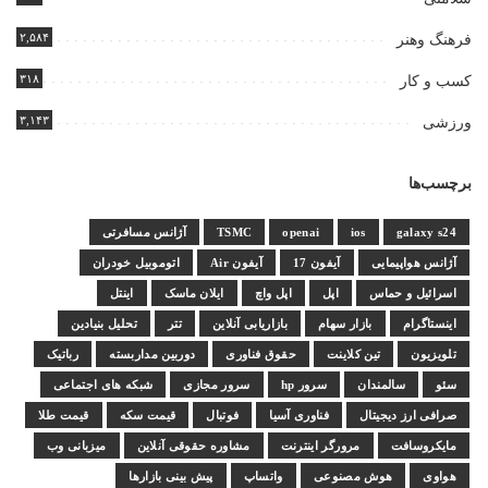
۲,۵۸۴
فرهنگ وهنر
۳۱۸
کسب و کار
۳,۱۴۳
ورزشی
برچسب‌ها
galaxy s24
ios
openai
TSMC
آژانس مسافرتی
آژانس هواپیمایی
آیفون 17
آیفون Air
اتوموبیل خودران
اسرائیل و حماس
اپل
اپل واچ
ایلان ماسک
اینتل
اینستاگرام
بازار سهام
بازاریابی آنلاین
تتر
تحلیل بنیادین
تلویزیون
تین کلاینت
حقوق فناوری
دوربین مداربسته
رباتیک
سئو
سالمندان
سرور hp
سرور مجازی
شبکه های اجتماعی
صرافی ارز دیجیتال
فناوری آسیا
فوتبال
قیمت سکه
قیمت طلا
مایکروسافت
مرورگر اینترنت
مشاوره حقوقی آنلاین
میزبانی وب
هواوی
هوش مصنوعی
واتساپ
پیش بینی بازارها