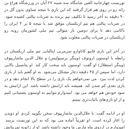
تورنمنت چهارجانبه العین شامگاه سه شنبه ۲۷ آبان در ورزشگاه هزاع بن
زائد رو در روی هم قرار گرفتند که این بازی با نتیجه تساوی بدون گل در
۹۰ دقیقه به آخر رسید تا تکلیف تیم برنده به ضربات پنالتی کشیده شود.
در ضربات پنالتی هم تیم ازبکستان موفق شد با نتیجه ۵ بر ۴ ایران را
ناکامی دهد تا برای دومین بار متوالی تیم ملی کشورمان روبه رو
ازبکستان در ضربات پنالتی مغلوب شود.
در آخر این بازی فابیو کاناوارو سرمربی ایتالیایی تیم ملی ازبکستان در
رابطه با اوستون ارونوف (وینگر پرسپولیس) و جلال الدین ماشاریپوف
(وینگر استقلال) او گفت: اوستون باید سخت کار کند. او پتانسیل بالایی
دارد، اما سپس از ۴۵ دقیقه دچار مشکل می‌شود. به او گفتم باید از بازی
کردن لذت ببرد. من نمی‌خواهم یک بازی را در سطح بالا انجام دهد و در
بازی بعدی کم شدن کند. همیشه باید ارامش داشته باشد. این ارامش به
سود خودش هم خواهد می بود. امیدوارم بتوانیم به اوستون پشتیبانی کنیم
و از او بازی‌های باثبات‌تری ببینیم.
او در ادامه گفت: با جلال‌الدین ماشاریپوف سخن بگویید کردم. او دویدن
را اغاز کرده است. او تقریباً آماده می بود که به این تورنمنت برسد.
امیدوارم در اردوی ماه مارس ما وجود داشته باشد. او از ژانویه تمریناتش