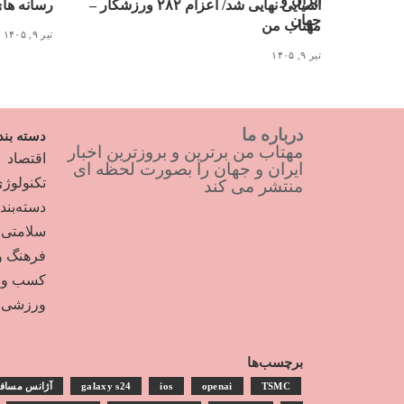
آسیایی نهایی شد/ اعزام ۲۸۲ ورزشکار –
رسانه ها
مهتاب من
تیر ۹, ۱۴۰۵
تیر ۹, ۱۴۰۵
درباره ما
دسته بند
مهتاب من برترین و بروزترین اخبار
اقتصاد
ایران و جهان را بصورت لحظه ای
تکنولوژ
منتشر می کند
دسته‌بن
سلامتی
فرهنگ و
کسب و ک
ورزشی
برچسب‌ها
TSMC
openai
ios
galaxy s24
آژانس مساف