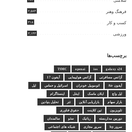
سلامتی
۲,۵۸۴
فرهنگ وهنر
۳۱۸
کسب و کار
۳,۱۴۳
ورزشی
برچسب‌ها
TSMC
openai
ios
galaxy s24
آژانس مسافرتی
آژانس هواپیمایی
آیفون 17
آیفون Air
اتوموبیل خودران
اسرائیل و حماس
اپل
اپل واچ
ایلان ماسک
اینتل
اینستاگرام
بازار سهام
بازاریابی آنلاین
تتر
تحلیل بنیادین
تلویزیون
تین کلاینت
حقوق فناوری
دوربین مداربسته
رباتیک
سئو
سالمندان
سرور hp
سرور مجازی
شبکه های اجتماعی