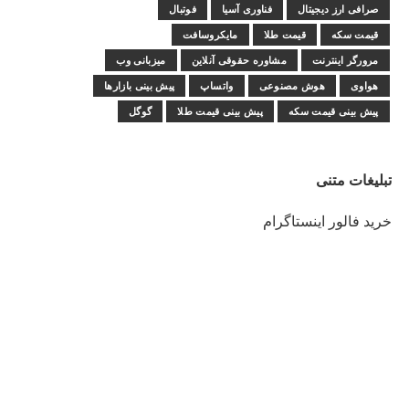
صرافی ارز دیجیتال
فناوری آسیا
فوتبال
قیمت سکه
قیمت طلا
مایکروسافت
مرورگر اینترنت
مشاوره حقوقی آنلاین
میزبانی وب
هواوی
هوش مصنوعی
واتساپ
پیش بینی بازارها
پیش بینی قیمت سکه
پیش بینی قیمت طلا
گوگل
تبلیغات متنی
خرید فالور اینستاگرام