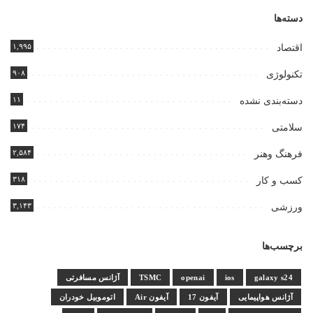
دسته‌ها
۱,۹۹۵
اقتصاد
۹۰۸
تکنولوژی
۱۱
دسته‌بندی نشده
۱۷۴
سلامتی
۲,۵۸۴
فرهنگ وهنر
۳۱۸
کسب و کار
۳,۱۴۳
ورزشی
برچسب‌ها
galaxy s24
ios
openai
TSMC
آژانس مسافرتی
آژانس هواپیمایی
آیفون 17
آیفون Air
اتوموبیل خودران