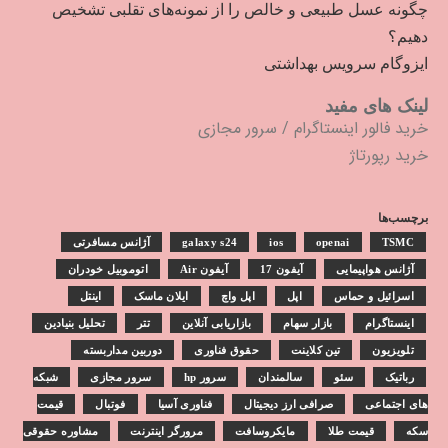
چگونه عسل طبیعی و خالص را از نمونه‌های تقلبی تشخیص
دهیم؟
ایزوگام سرویس بهداشتی
لینک های مفید
خرید فالور اینستاگرام
/
سرور مجازی
خرید رپورتاژ
برچسب‌ها
TSMC
openai
ios
galaxy s24
آژانس مسافرتی
آژانس هواپیمایی
آیفون 17
آیفون Air
اتوموبیل خودران
اسرائیل و حماس
اپل
اپل واچ
ایلان ماسک
اینتل
اینستاگرام
بازار سهام
بازاریابی آنلاین
تتر
تحلیل بنیادین
تلویزیون
تین کلاینت
حقوق فناوری
دوربین مداربسته
رباتیک
سئو
سالمندان
سرور hp
سرور مجازی
شبکه
های اجتماعی
صرافی ارز دیجیتال
فناوری آسیا
فوتبال
قیمت
سکه
قیمت طلا
مایکروسافت
مرورگر اینترنت
مشاوره حقوقی