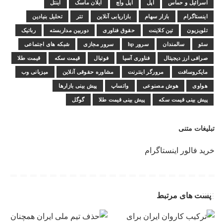
اسرائیل و حماس
اپل
اپل واچ
ایلان ماسک
اینتل
اینستاگرام
بازار سهام
بازاریابی آنلاین
تتر
تحلیل بنیادین
تلویزیون
تین کلاینت
حقوق فناوری
دوربین مداربسته
رباتیک
سئو
سالمندان
سرور hp
سرور مجازی
شبکه های اجتماعی
صرافی ارز دیجیتال
فناوری آسیا
فوتبال
قیمت سکه
قیمت طلا
مایکروسافت
مرورگر اینترنت
مشاوره حقوقی آنلاین
میزبانی وب
هواوی
هوش مصنوعی
واتساپ
پیش بینی بازارها
پیش بینی قیمت سکه
پیش بینی قیمت طلا
گوگل
تبلیغات متنی
خرید فالور اینستاگرام
پست های مرتبط