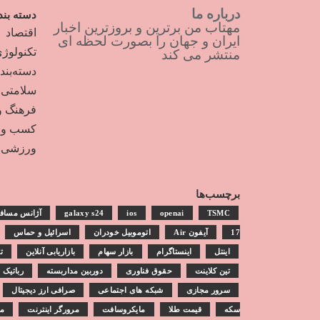
درباره ما
دسته بند
مهتاب من برترین و بروزترین اخبار
اقتصاد
ایران و جهان را بصورت لحظه ای
تکنولوژ
منتشر می کند
دسته‌بن
سلامتی
فرهنگ و
کسب و ک
ورزشی
برچسب‌ها
TSMC
openai
ios
galaxy s24
آژانس مساف
17
آیفون Air
اتوموبیل خودران
اسرائیل و حماس
اینتل
اینستاگرام
بازار سهام
بازاریابی آنلاین
ت
تین کلاینت
حقوق فناوری
دوربین مداربسته
رباتیک
سرور مجازی
شبکه های اجتماعی
صرافی ارز دیجیتال
سکه
قیمت طلا
مایکروسافت
مرورگر اینترنت
مش