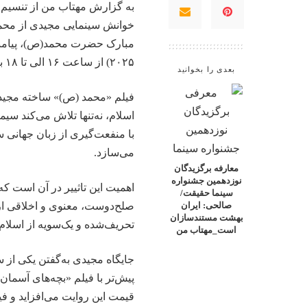
به گزارش
مهتاب من
از تنسیم
خوانش سینمایی مجیدی از محمد 
۲۰۲۵) از ساعت ۱۶ الی تا ۱۸ به زمان اروپای مرکزی (CEST) در وین برگزار می‌شود.
بعدی را بخوانید
فیلم «محمد (ص)» ساخته مجید م
اسلام، نه‌تنها تلاش می‌کند سی
با منفعت‌گیری از زبان جهانی سی
می‌سازد.
معارفه برگزیدگان
نوزدهمین جشنواره
اهمیت این تاثییر در آن است که
سینما حقیقت/
صلح‌دوست، معنوی و اخلاقی از پ
صالحی: ایران
بهشت مستندسازان
تحریف‌شده و یک‌سویه از اسلام
است_مهتاب من
جایگاه مجیدی به‌گفتن یکی از
پیش‌تر با فیلم «بچه‌های آسمان»
قیمت این روایت می‌افزاید و فیل