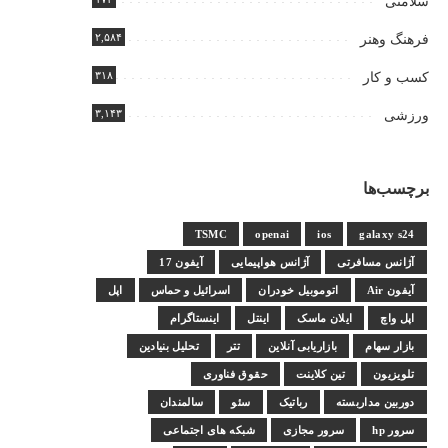
سلامتی
۲,۵۸۴
فرهنگ وهنر
۳۱۸
کسب و کار
۳,۱۴۳
ورزشی
برچسب‌ها
TSMC
openai
ios
galaxy s24
آژانس مسافرتی
آژانس هواپیمایی
آیفون 17
آیفون Air
اتوموبیل خودران
اسرائیل و حماس
اپل
اپل واچ
ایلان ماسک
اینتل
اینستاگرام
بازار سهام
بازاریابی آنلاین
تتر
تحلیل بنیادین
تلویزیون
تین کلاینت
حقوق فناوری
دوربین مداربسته
رباتیک
سئو
سالمندان
سرور hp
سرور مجازی
شبکه های اجتماعی