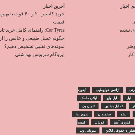
ی اخبار
آخرین اخبار
خرید کانتینر ۲۰ و ۴۰ فوت با به
ی
قیمت
دی نشده
Car Tyres: راهنمای کامل خرید تایر
چگونه عسل طبیعی و خالص را از
هنر
نمونه‌های تقلبی تشخیص دهیم؟
ار
ایزوگام سرویس بهداشتی
رتی
آژانس هواپیمایی
آیفون
اپل
اپل واچ
ایلان ماسک
تر
تحلیل بنیادین
تلویزیون
سئو
سالمندان
سرور hp
فناوری آسیا
فوتبال
قیمت
اوره حقوقی آنلاین
میزبانی وب