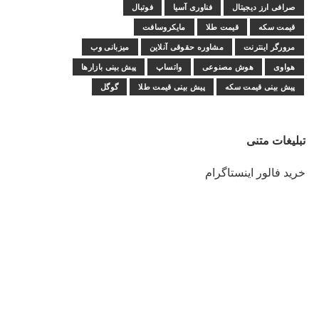
صرافی ارز دیجیتال
فناوری آسیا
فوتبال
قیمت سکه
قیمت طلا
مایکروسافت
مرورگر اینترنت
مشاوره حقوقی آنلاین
میزبانی وب
هواوی
هوش مصنوعی
واتساپ
پیش بینی بازارها
پیش بینی قیمت سکه
پیش بینی قیمت طلا
گوگل
تبلیغات متنی
خرید فالور اینستاگرام