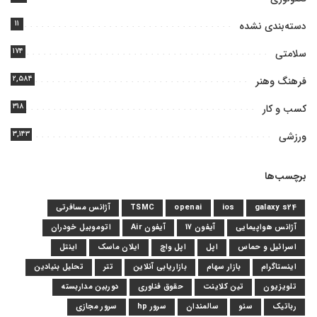
۱۱
دسته‌بندی نشده
۱۷۴
سلامتی
۲,۵۸۴
فرهنگ وهنر
۳۱۸
کسب و کار
۳,۱۴۳
ورزشی
برچسب‌ها
galaxy s24
ios
openai
TSMC
آژانس مسافرتی
آژانس هواپیمایی
آیفون 17
آیفون Air
اتوموبیل خودران
اسرائیل و حماس
اپل
اپل واچ
ایلان ماسک
اینتل
اینستاگرام
بازار سهام
بازاریابی آنلاین
تتر
تحلیل بنیادین
تلویزیون
تین کلاینت
حقوق فناوری
دوربین مداربسته
رباتیک
سئو
سالمندان
سرور hp
سرور مجازی