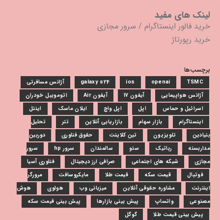
لینک های مفید
خرید فالور اینستاگرام
/
سرور مجازی
خرید رپورتاژ
برچسب‌ها
TSMC
openai
ios
galaxy s24
آژانس مسافرتی
آژانس هواپیمایی
آیفون 17
آیفون Air
اتوموبیل خودران
اسرائیل و حماس
اپل
اپل واچ
ایلان ماسک
اینتل
اینستاگرام
بازار سهام
بازاریابی آنلاین
تتر
تحلیل
بنیادین
تلویزیون
تین کلاینت
حقوق فناوری
دوربین
مداربسته
رباتیک
سئو
سالمندان
سرور hp
سرور
مجازی
شبکه های اجتماعی
صرافی ارز دیجیتال
فناوری آسیا
فوتبال
قیمت سکه
قیمت طلا
مایکروسافت
مرورگر
اینترنت
مشاوره حقوقی آنلاین
میزبانی وب
هواوی
هوش
مصنوعی
واتساپ
پیش بینی بازارها
پیش بینی قیمت سکه
پیش بینی قیمت طلا
گوگل