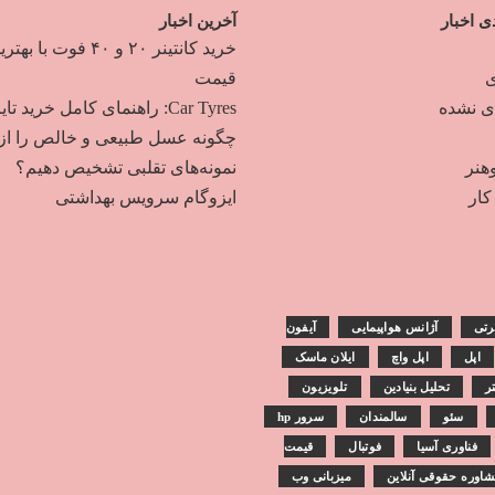
ی اخبار
آخرین اخبار
خرید کانتینر ۲۰ و ۴۰ فوت با به
ی
قیمت
دی نشده
Car Tyres: راهنمای کامل خرید تایر
چگونه عسل طبیعی و خالص را از
هنر
نمونه‌های تقلبی تشخیص دهیم؟
ار
ایزوگام سرویس بهداشتی
رتی
آژانس هواپیمایی
آیفون
اپل
اپل واچ
ایلان ماسک
تر
تحلیل بنیادین
تلویزیون
سئو
سالمندان
سرور hp
فناوری آسیا
فوتبال
قیمت
اوره حقوقی آنلاین
میزبانی وب