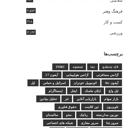
سلامتی
۲,۵۸۴
فرهنگ وهنر
۳۱۸
کسب و کار
۳,۱۴۳
ورزشی
برچسب‌ها
TSMC
openai
ios
galaxy s24
آژانس مسافرتی
آژانس هواپیمایی
آیفون 17
آیفون Air
اتوموبیل خودران
اسرائیل و حماس
اپل
اپل واچ
ایلان ماسک
اینتل
اینستاگرام
بازار سهام
بازاریابی آنلاین
تتر
تحلیل بنیادین
تلویزیون
تین کلاینت
حقوق فناوری
دوربین مداربسته
رباتیک
سئو
سالمندان
سرور hp
سرور مجازی
شبکه های اجتماعی