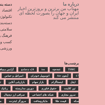
درباره ما
دسته بند
مهتاب من برترین و بروزترین اخبار
اقتصاد
ایران و جهان را بصورت لحظه ای
تکنولوژ
منتشر می کند
دسته‌بن
سلامتی
فرهنگ و
کسب و ک
ورزشی
برچسب‌ها
TSMC
openai
ios
galaxy s24
آژانس مساف
17
آیفون Air
اتوموبیل خودران
اسرائیل و حماس
اینتل
اینستاگرام
بازار سهام
بازاریابی آنلاین
ت
تین کلاینت
حقوق فناوری
دوربین مداربسته
رباتیک
سرور مجازی
شبکه های اجتماعی
صرافی ارز دیجیتال
سکه
قیمت طلا
مایکروسافت
مرورگر اینترنت
مش