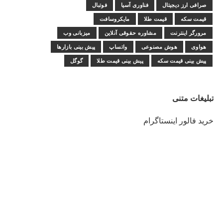
صرافی ارز دیجیتال
فناوری آسیا
فوتبال
قیمت سکه
قیمت طلا
مایکروسافت
مرورگر اینترنت
مشاوره حقوقی آنلاین
میزبانی وب
هواوی
هوش مصنوعی
واتساپ
پیش بینی بازارها
پیش بینی قیمت سکه
پیش بینی قیمت طلا
گوگل
تبلیغات متنی
خرید فالور اینستاگرام