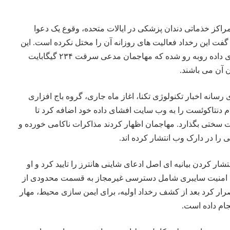
راکز خذماتی دندان پزشکی در ایالات متحده، وقوع یک دعوا
او گفت این رخداد فعالیت های روزانه آن را مختل نکرده است. این
شرکت در حالی با بحران افشای داده روبه رو شده که مهاجمان مدعی سرقت ۲۳۴ گیگابایت
 آن می باشند.
 رسانه اخبار
تکنولوژی
تکنا، اغاز ماه جاری، گروه باج افزاری
ی هانترز (ShinyHunters) نام دنتاکوئست را به وب سایت افشای داده خود اضافه کرد تا
 سختی بگذارد. مهاجمان اظهار کردند مذاکرات ناکامی خورده و
را در دارک وب انتشار کرده اند.
ار کردن بیانیه ای اصل ادعای شاینی هانترز را تایید کرد و او
 امنیت سایبری شامل دسترسی غیرمجاز به قسمت محدودی از
ر کرد بعد از کشف رخداد اولیه، برای ایمن سازی محیط، مهار
جام داده است.