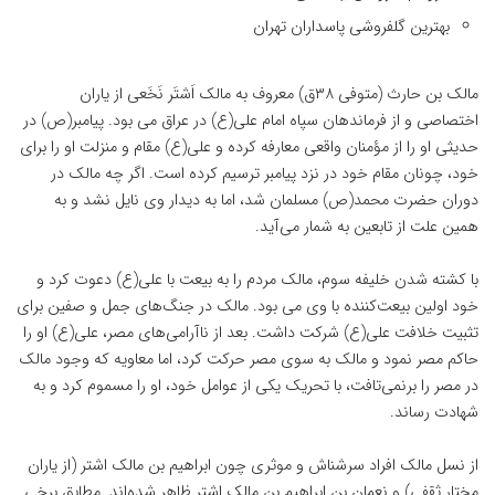
بهترین گلفروشی پاسداران تهران
مالک بن حارث (متوفی ۳۸ق) معروف به مالک اَشتَر نَخَعی از یاران
اختصاصی و از فرماندهان سپاه امام علی(ع) در عراق می بود. پیامبر(ص) در
حدیثی او را از مؤمنان واقعی معارفه کرده و علی(ع) مقام و منزلت او را برای
خود، چونان مقام خود در نزد پیامبر ترسیم کرده است. اگر چه مالک در
دوران حضرت محمد(ص) مسلمان شد، اما به دیدار وی نایل نشد و به
همین علت از تابعین به شمار می‌آید.
با کشته شدن خلیفه سوم، مالک مردم را به بیعت با علی(ع) دعوت کرد و
خود اولین بیعت‌کننده با وی می بود. مالک در جنگ‌های جمل و صفین برای
تثبیت خلافت علی(ع) شرکت داشت. بعد از ناآرامی‌های مصر، علی(ع) او را
حاکم مصر نمود و مالک به سوی مصر حرکت کرد، اما معاویه که وجود مالک
در مصر را برنمی‌تافت، با تحریک یکی از عوامل خود، او را مسموم کرد و به
شهادت رساند.
از نسل مالک افراد سرشناش و موثری چون ابراهیم بن مالک اشتر (از یاران
مختار ثقفی) و نعمان بن ابراهیم بن مالک اشتر ظاهر شده‌اند. مطابق برخی