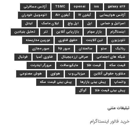
galaxy s24
ios
openai
TSMC
آژانس مسافرتی
آژانس هواپیمایی
آیفون 17
آیفون Air
اتوموبیل خودران
اسرائیل و حماس
اپل
اپل واچ
ایلان ماسک
اینتل
اینستاگرام
بازار سهام
بازاریابی آنلاین
تتر
تحلیل بنیادین
تلویزیون
تین کلاینت
حقوق فناوری
دوربین مداربسته
رباتیک
سئو
سالمندان
سرور hp
سرور مجازی
شبکه های اجتماعی
صرافی ارز دیجیتال
فناوری آسیا
فوتبال
قیمت سکه
قیمت طلا
مایکروسافت
مرورگر اینترنت
مشاوره حقوقی آنلاین
میزبانی وب
هواوی
هوش مصنوعی
واتساپ
پیش بینی بازارها
پیش بینی قیمت سکه
پیش بینی قیمت طلا
گوگل
تبلیغات متنی
خرید فالور اینستاگرام