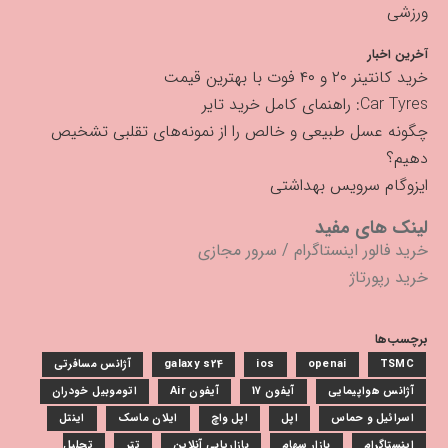
ورزشی
آخرین اخبار
خرید کانتینر ۲۰ و ۴۰ فوت با بهترین قیمت
Car Tyres: راهنمای کامل خرید تایر
چگونه عسل طبیعی و خالص را از نمونه‌های تقلبی تشخیص
دهیم؟
ایزوگام سرویس بهداشتی
لینک های مفید
خرید فالور اینستاگرام
/
سرور مجازی
خرید رپورتاژ
برچسب‌ها
TSMC
openai
ios
galaxy s24
آژانس مسافرتی
آژانس هواپیمایی
آیفون 17
آیفون Air
اتوموبیل خودران
اسرائیل و حماس
اپل
اپل واچ
ایلان ماسک
اینتل
اینستاگرام
بازار سهام
بازاریابی آنلاین
تتر
تحلیل