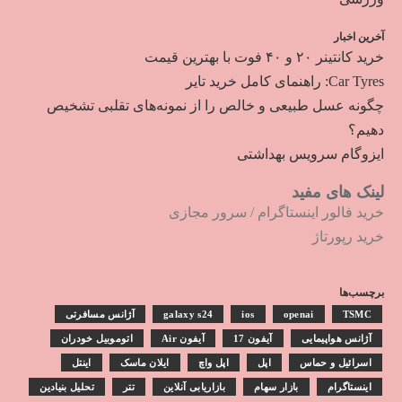
آخرین اخبار
خرید کانتینر ۲۰ و ۴۰ فوت با بهترین قیمت
Car Tyres: راهنمای کامل خرید تایر
چگونه عسل طبیعی و خالص را از نمونه‌های تقلبی تشخیص
دهیم؟
ایزوگام سرویس بهداشتی
لینک های مفید
خرید فالور اینستاگرام
/
سرور مجازی
خرید رپورتاژ
برچسب‌ها
TSMC
openai
ios
galaxy s24
آژانس مسافرتی
آژانس هواپیمایی
آیفون 17
آیفون Air
اتوموبیل خودران
اسرائیل و حماس
اپل
اپل واچ
ایلان ماسک
اینتل
اینستاگرام
بازار سهام
بازاریابی آنلاین
تتر
تحلیل بنیادین