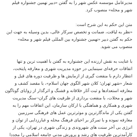
مدیرعامل موسسه عکس شهر را به گفتن «دبیر نهمین جشنواره فیلم
شهر و محله» منصوب کرد.
متن این حکم به این شرح است:
«نظر به لیاقت، ضمانت و تخصص سرکار عالی، بدین وسیله به جهت این
حکم به گفتن دبیر «نهمین جشنواره بین المللی فیلم شهر و محله»
منصوب می شوید.
با عنایت به نقش ارزنده این جشنواره به گفتن با اهمیت ترین و تنها
اتفاقات حرفه‌ای سینمایی در حوزه مدیریت شهری و معارفه پایتخت،
انتظار دارم با منفعت گیری از ازمایش ها و ظرفیت دوره های قبل و
شعار «شهر تهران؛ کلان شهر الگوی جهان اسلام»، با مقصد کشف و
معارفه استعدادها و ثبت آثار خلاقانه و قشنگ و اثرگذار از زوایای گوناگون
شهر و محلات، با منفعت برداری از ظرفیت های گران¬سنگ مدیریت
شهری و همکاری و هماهنگی با ارکان سازمان، این اتفاقات مهم را به
گفتن یکی از ماندگارترین و موثرترین عمل های فرهنگی سرزمین
معارفه نموده و با تمرکز بر احیای فرهنگ محله و غبارزدایی از توان و
انرژی بی آخر سنت های شهروندی و زندگی شهری در تهران، یکی از
کارآمدترین ظرفیت های رشد و پرورش مدنی جامعه اسلامی را مجددا