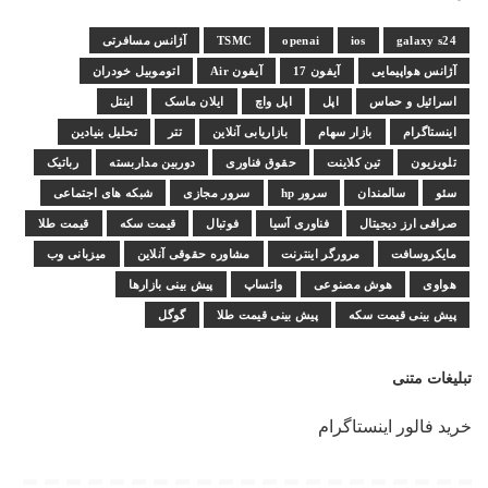
galaxy s24
ios
openai
TSMC
آژانس مسافرتی
آژانس هواپیمایی
آیفون 17
آیفون Air
اتوموبیل خودران
اسرائیل و حماس
اپل
اپل واچ
ایلان ماسک
اینتل
اینستاگرام
بازار سهام
بازاریابی آنلاین
تتر
تحلیل بنیادین
تلویزیون
تین کلاینت
حقوق فناوری
دوربین مداربسته
رباتیک
سئو
سالمندان
سرور hp
سرور مجازی
شبکه های اجتماعی
صرافی ارز دیجیتال
فناوری آسیا
فوتبال
قیمت سکه
قیمت طلا
مایکروسافت
مرورگر اینترنت
مشاوره حقوقی آنلاین
میزبانی وب
هواوی
هوش مصنوعی
واتساپ
پیش بینی بازارها
پیش بینی قیمت سکه
پیش بینی قیمت طلا
گوگل
تبلیغات متنی
خرید فالور اینستاگرام