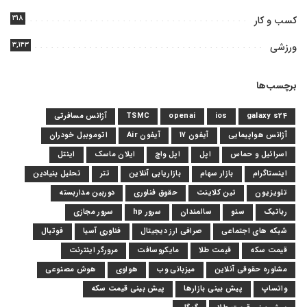
۳۱۸
کسب و کار
۳,۱۴۳
ورزشی
برچسب‌ها
galaxy s24
ios
openai
TSMC
آژانس مسافرتی
آژانس هواپیمایی
آیفون 17
آیفون Air
اتوموبیل خودران
اسرائیل و حماس
اپل
اپل واچ
ایلان ماسک
اینتل
اینستاگرام
بازار سهام
بازاریابی آنلاین
تتر
تحلیل بنیادین
تلویزیون
تین کلاینت
حقوق فناوری
دوربین مداربسته
رباتیک
سئو
سالمندان
سرور hp
سرور مجازی
شبکه های اجتماعی
صرافی ارز دیجیتال
فناوری آسیا
فوتبال
قیمت سکه
قیمت طلا
مایکروسافت
مرورگر اینترنت
مشاوره حقوقی آنلاین
میزبانی وب
هواوی
هوش مصنوعی
واتساپ
پیش بینی بازارها
پیش بینی قیمت سکه