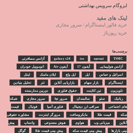
ایزوگام سرویس بهداشتی
لینک های مفید
خرید فالور اینستاگرام
/
سرور مجازی
خرید رپورتاژ
برچسب‌ها
TSMC
openai
ios
galaxy s24
آژانس مسافرتی
آژانس هواپیمایی
آیفون 17
آیفون Air
اتوموبیل خودران
اسرائیل و حماس
اپل
اپل واچ
ایلان ماسک
اینتل
اینستاگرام
بازار سهام
بازاریابی آنلاین
تتر
تحلیل بنیادین
تلویزیون
تین کلاینت
حقوق فناوری
دوربین مداربسته
رباتیک
سئو
سالمندان
سرور hp
سرور مجازی
شبکه
های اجتماعی
صرافی ارز دیجیتال
فناوری آسیا
فوتبال
قیمت
سکه
قیمت طلا
مایکروسافت
مرورگر اینترنت
مشاوره حقوقی
آنلاین
میزبانی وب
هواوی
هوش مصنوعی
واتساپ
پیش
بینی بازارها
پیش بینی قیمت سکه
پیش بینی قیمت طلا
گوگل