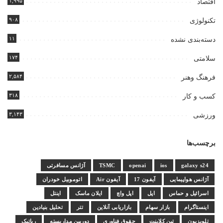
۱,۹۹۵
اقتصاد
۹۰۸
تکنولوژی
۱۱
دسته‌بندی نشده
۱۷۴
سلامتی
۲,۵۸۴
فرهنگ وهنر
۳۱۸
کسب و کار
۳,۱۴۳
ورزشی
برچسب‌ها
galaxy s24
ios
openai
TSMC
آژانس مسافرتی
آژانس هواپیمایی
آیفون 17
آیفون Air
اتوموبیل خودران
اسرائیل و حماس
اپل
اپل واچ
ایلان ماسک
اینتل
اینستاگرام
بازار سهام
بازاریابی آنلاین
تتر
تحلیل بنیادین
تلویزیون
تین کلاینت
حقوق فناوری
دوربین مداربسته
رباتیک