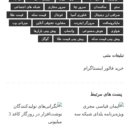
سئو
سالمندان
سرور hp
سرور مجازی
شبکه های اجتماعی
صرافی ارز دیجیتال
فناوری آسیا
فوتبال
قیمت سکه
قیمت طلا
مایکروسافت
مرورگر اینترنت
مشاوره حقوقی آنلاین
میزبانی وب
هواوی
هوش مصنوعی
واتساپ
پیش بینی بازارها
پیش بینی قیمت سکه
پیش بینی قیمت طلا
گوگل
تبلیغات متنی
خرید فالور اینستاگرام
پست های مرتبط