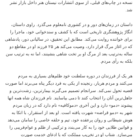
نسخه در چاپ‌های قبلی، از سوی انتشارات نیستان هنر داخل بازار نشر
شد.
داستان در زمان‌های دور و در کشوری نامعلوم می‌گذرد. راوی داستان،
انگارً پژوهشگری تاریخی است که با کشف و سند‌خوانی خود، ماجرا را
برای خواننده روایت می‌کند. مطابق این تحقیق، در سالیانی دور، پادشاهی
که در اغاز مرگ قرار دارد، وصیت می‌کند هر ۲۵ فرزند او در مقاطع دو
ساله به‌ترتیب بعد از مرگ او بر تخت شاهی بنشینند، اما نه به ترتیب سن
بلکه به رأی مردم.
هر یک از فرزندان در دوره سلطنت خود ظلم‌های بسیاری به مردم
می‌کنند و مردم هربار، رنجیده از یکی به فرد دیگر پناه می‌برند اما صورت
قضیه تحول نمی‌کند. سرانجام تصمیم می‌گیرند بیمار‌ترین، زشت‌ترین و
جاهل‌‌ترین آنان را انتخاب کنند تا دمی بیاسایند. نام فرزندان شاه همه انها
پیشوند «دمو» دارد و این آخری «دمو‌کافیه» نام دارد که در زبان مردم
شهر به «دمو قراضه» شهرت یافته است. او بعد از استقرار، با اتکا به
هوش شیطانی و روان پر‌عقده خود، تیم و حلقه خاصی را سامان می‌دهد
و قوانین طلایی خود را به کار می‌بندد و ترکیبی از ظلم و عوام‌فریبی را
می‌سازد. شتاب او در تخریب مملکت که با ادعای خدمت صورت