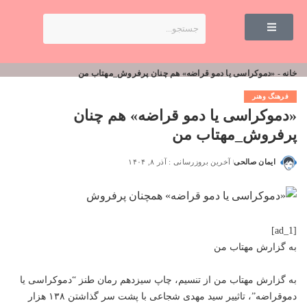
خانه
-
«دموکراسی یا دمو قراضه» هم چنان پرفروش_مهتاب من
فرهنگ وهنر
«دموکراسی یا دمو قراضه» هم چنان
پرفروش_مهتاب من
ایمان صالحی
آخرین بروزرسانی : آذر ۸, ۱۴۰۴
[ad_1]
به گزارش
مهتاب من
به گزارش
مهتاب من
از تنسیم، چاپ سیزدهم رمان طنز “دموکراسی یا
دموقراضه”، تاثییر سید مهدی شجاعی با پشت سر گذاشتن ۱۳۸ هزار