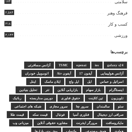
۱۷۴
سلامتی
۲,۵۸۴
فرهنگ وهنر
۳۱۸
کسب و کار
۳,۱۴۳
ورزشی
برچسب‌ها
galaxy s24
ios
openai
TSMC
آژانس مسافرتی
آژانس هواپیمایی
آیفون 17
آیفون Air
اتوموبیل خودران
اسرائیل و حماس
اپل
اپل واچ
ایلان ماسک
اینتل
اینستاگرام
بازار سهام
بازاریابی آنلاین
تتر
تحلیل بنیادین
تلویزیون
تین کلاینت
حقوق فناوری
دوربین مداربسته
رباتیک
سئو
سالمندان
سرور hp
سرور مجازی
شبکه های اجتماعی
صرافی ارز دیجیتال
فناوری آسیا
فوتبال
قیمت سکه
قیمت طلا
مایکروسافت
مرورگر اینترنت
مشاوره حقوقی آنلاین
میزبانی وب
هواوی
هوش مصنوعی
واتساپ
پیش بینی بازارها