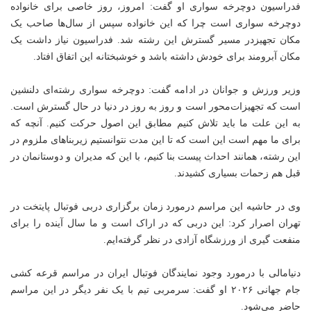
فدراسیون دوچرخه سواری او گفت: امروز، روز خاصی برای خانواده
دوچرخه سواری است چرا که این خانواده سپس از سال‌ها صاحب یک
مکان تجهیزدر مسیر گسترش این رشته شد. فدراسیون نیاز داشت یک
مکان آبرومند برای خودش داشته باشد و خوشبختانه این اتفاق افتاد.
وزیر ورزش و جوانان در ادامه گفت: دوچرخه سواری رشته‌ای دلنشین
است که تجهیزات‌محور است و روز به روز در دنیا در حال گسترش است.
به این علت ما باید تلاش کنیم مطابق این اصول حرکت کنیم. آنچه که
برای ما مهم است این است که تا این مدت نتوانستیم زیربناهای ملزوم در
این رشته، همانند احداث پیست بنا کنیم، با این که مدیران و دوستانمان در
قبل هم زحمات بسیاری کشیدند.
وی در حاشیه این مراسم درمورد زمان برگزاری دربی فوتبال پایتخت در
تهران اصرار کرد: این دربی که در اراک است و ما سال آینده را برای
منفعت گیری از ورزشگاه آزادی در نظر گرفته‌ایم.
دنیامالی با درمورد وجود نمایندگان فوتبال ایران در مراسم قرعه کشی
جام جهانی
۲۰۲۶
او گفت: سرمربی تیم با یک نفر دیگر در این مراسم
حاضر می‌شود.