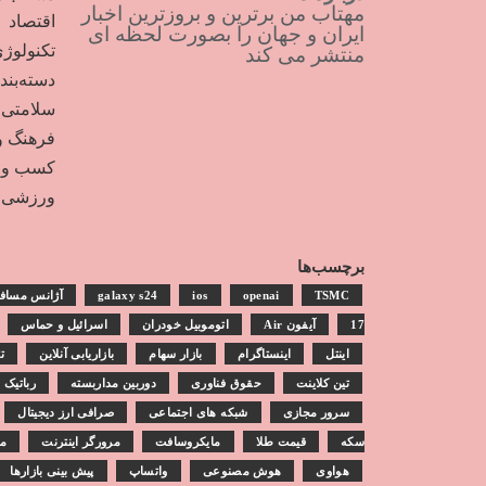
مهتاب من برترین و بروزترین اخبار
اقتصاد
ایران و جهان را بصورت لحظه ای
تکنولوژ
منتشر می کند
دسته‌بن
سلامتی
فرهنگ و
کسب و ک
ورزشی
برچسب‌ها
TSMC
openai
ios
galaxy s24
آژانس مساف
17
آیفون Air
اتوموبیل خودران
اسرائیل و حماس
اینتل
اینستاگرام
بازار سهام
بازاریابی آنلاین
ت
تین کلاینت
حقوق فناوری
دوربین مداربسته
رباتیک
سرور مجازی
شبکه های اجتماعی
صرافی ارز دیجیتال
سکه
قیمت طلا
مایکروسافت
مرورگر اینترنت
مش
هواوی
هوش مصنوعی
واتساپ
پیش بینی بازارها