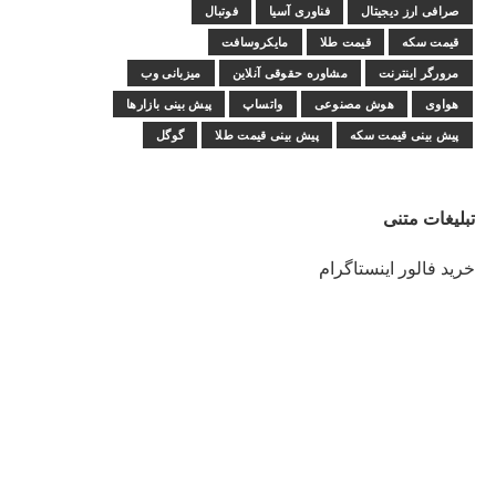
صرافی ارز دیجیتال
فناوری آسیا
فوتبال
قیمت سکه
قیمت طلا
مایکروسافت
مرورگر اینترنت
مشاوره حقوقی آنلاین
میزبانی وب
هواوی
هوش مصنوعی
واتساپ
پیش بینی بازارها
پیش بینی قیمت سکه
پیش بینی قیمت طلا
گوگل
تبلیغات متنی
خرید فالور اینستاگرام