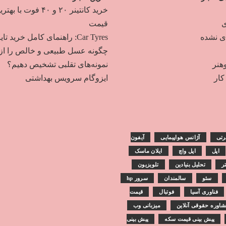
خرید کانتینر ۲۰ و ۴۰ فوت با به
ی
قیمت
دی نشده
Car Tyres: راهنمای کامل خرید تایر
چگونه عسل طبیعی و خالص را از
هنر
نمونه‌های تقلبی تشخیص دهیم؟
ار
ایزوگام سرویس بهداشتی
رتی
آژانس هواپیمایی
آیفون
اپل
اپل واچ
ایلان ماسک
تر
تحلیل بنیادین
تلویزیون
سئو
سالمندان
سرور hp
فناوری آسیا
فوتبال
قیمت
اوره حقوقی آنلاین
میزبانی وب
پیش بینی قیمت سکه
پیش بینی