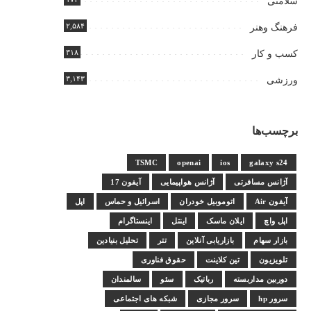
سلامتی
۲,۵۸۴
فرهنگ وهنر
۳۱۸
کسب و کار
۳,۱۴۳
ورزشی
برچسب‌ها
TSMC
openai
ios
galaxy s24
آژانس مسافرتی
آژانس هواپیمایی
آیفون 17
آیفون Air
اتوموبیل خودران
اسرائیل و حماس
اپل
اپل واچ
ایلان ماسک
اینتل
اینستاگرام
بازار سهام
بازاریابی آنلاین
تتر
تحلیل بنیادین
تلویزیون
تین کلاینت
حقوق فناوری
دوربین مداربسته
رباتیک
سئو
سالمندان
سرور hp
سرور مجازی
شبکه های اجتماعی