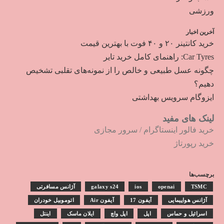
ورزشی
آخرین اخبار
خرید کانتینر ۲۰ و ۴۰ فوت با بهترین قیمت
Car Tyres: راهنمای کامل خرید تایر
چگونه عسل طبیعی و خالص را از نمونه‌های تقلبی تشخیص
دهیم؟
ایزوگام سرویس بهداشتی
لینک های مفید
خرید فالور اینستاگرام
/
سرور مجازی
خرید رپورتاژ
برچسب‌ها
TSMC
openai
ios
galaxy s24
آژانس مسافرتی
آژانس هواپیمایی
آیفون 17
آیفون Air
اتوموبیل خودران
اسرائیل و حماس
اپل
اپل واچ
ایلان ماسک
اینتل