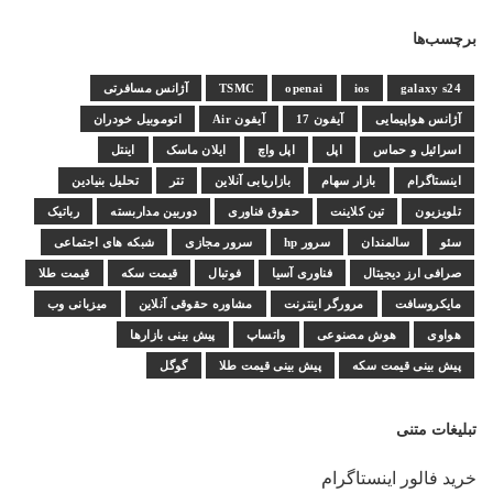
برچسب‌ها
galaxy s24
ios
openai
TSMC
آژانس مسافرتی
آژانس هواپیمایی
آیفون 17
آیفون Air
اتوموبیل خودران
اسرائیل و حماس
اپل
اپل واچ
ایلان ماسک
اینتل
اینستاگرام
بازار سهام
بازاریابی آنلاین
تتر
تحلیل بنیادین
تلویزیون
تین کلاینت
حقوق فناوری
دوربین مداربسته
رباتیک
سئو
سالمندان
سرور hp
سرور مجازی
شبکه های اجتماعی
صرافی ارز دیجیتال
فناوری آسیا
فوتبال
قیمت سکه
قیمت طلا
مایکروسافت
مرورگر اینترنت
مشاوره حقوقی آنلاین
میزبانی وب
هواوی
هوش مصنوعی
واتساپ
پیش بینی بازارها
پیش بینی قیمت سکه
پیش بینی قیمت طلا
گوگل
تبلیغات متنی
خرید فالور اینستاگرام