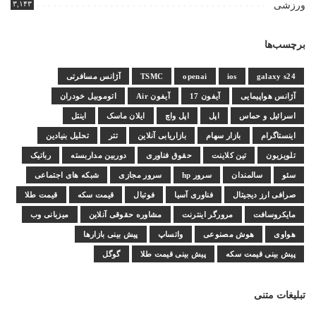
۳,۱۴۳
ورزشی
برچسب‌ها
galaxy s24
ios
openai
TSMC
آژانس مسافرتی
آژانس هواپیمایی
آیفون 17
آیفون Air
اتوموبیل خودران
اسرائیل و حماس
اپل
اپل واچ
ایلان ماسک
اینتل
اینستاگرام
بازار سهام
بازاریابی آنلاین
تتر
تحلیل بنیادین
تلویزیون
تین کلاینت
حقوق فناوری
دوربین مداربسته
رباتیک
سئو
سالمندان
سرور hp
سرور مجازی
شبکه های اجتماعی
صرافی ارز دیجیتال
فناوری آسیا
فوتبال
قیمت سکه
قیمت طلا
مایکروسافت
مرورگر اینترنت
مشاوره حقوقی آنلاین
میزبانی وب
هواوی
هوش مصنوعی
واتساپ
پیش بینی بازارها
پیش بینی قیمت سکه
پیش بینی قیمت طلا
گوگل
تبلیغات متنی