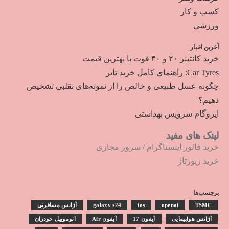
کسب و کار
ورزشی
آخرین اخبار
خرید کانتینر ۲۰ و ۴۰ فوت با بهترین قیمت
Car Tyres: راهنمای کامل خرید تایر
چگونه عسل طبیعی و خالص را از نمونه‌های تقلبی تشخیص
دهیم؟
ایزوگام سرویس بهداشتی
لینک های مفید
خرید فالور اینستاگرام
/
سرور مجازی
خرید رپورتاژ
برچسب‌ها
TSMC
openai
ios
galaxy s24
آژانس مسافرتی
آژانس هواپیمایی
آیفون 17
آیفون Air
اتوموبیل خودران