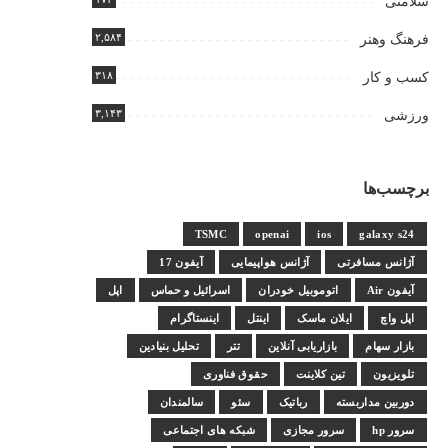
سلامتی
۲,۵۸۴
فرهنگ وهنر
۳۱۸
کسب و کار
۳,۱۴۳
ورزشی
برچسب‌ها
TSMC
openai
ios
galaxy s24
آژانس مسافرتی
آژانس هواپیمایی
آیفون 17
آیفون Air
اتوموبیل خودران
اسرائیل و حماس
اپل
اپل واچ
ایلان ماسک
اینتل
اینستاگرام
بازار سهام
بازاریابی آنلاین
تتر
تحلیل بنیادین
تلویزیون
تین کلاینت
حقوق فناوری
دوربین مداربسته
رباتیک
سئو
سالمندان
سرور hp
سرور مجازی
شبکه های اجتماعی