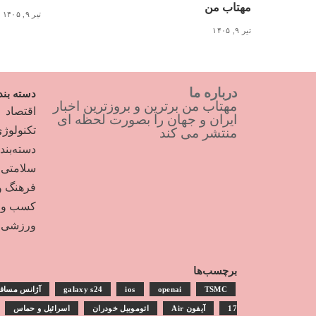
مهتاب من
تیر ۹, ۱۴۰۵
تیر ۹, ۱۴۰۵
درباره ما
دسته بند
مهتاب من برترین و بروزترین اخبار
اقتصاد
ایران و جهان را بصورت لحظه ای
تکنولوژ
منتشر می کند
دسته‌بن
سلامتی
فرهنگ و
کسب و ک
ورزشی
برچسب‌ها
TSMC
openai
ios
galaxy s24
آژانس مساف
17
آیفون Air
اتوموبیل خودران
اسرائیل و حماس