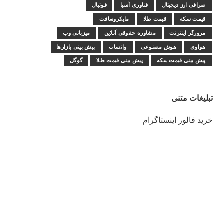
صرافی ارز دیجیتال
فناوری آسیا
فوتبال
قیمت سکه
قیمت طلا
مایکروسافت
مرورگر اینترنت
مشاوره حقوقی آنلاین
میزبانی وب
هواوی
هوش مصنوعی
واتساپ
پیش بینی بازارها
پیش بینی قیمت سکه
پیش بینی قیمت طلا
گوگل
تبلیغات متنی
خرید فالور اینستاگرام