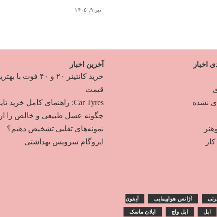
تیر ۹, ۱۴۰۵
ی اخبار
آخرین اخبار
خرید کانتینر ۲۰ و ۴۰ فوت با به
ی
قیمت
دی نشده
Car Tyres: راهنمای کامل خرید تایر
چگونه عسل طبیعی و خالص را از
هنر
نمونه‌های تقلبی تشخیص دهیم؟
ار
ایزوگام سرویس بهداشتی
رتی
آژانس هواپیمایی
آیفون
اپل
اپل واچ
ایلان ماسک