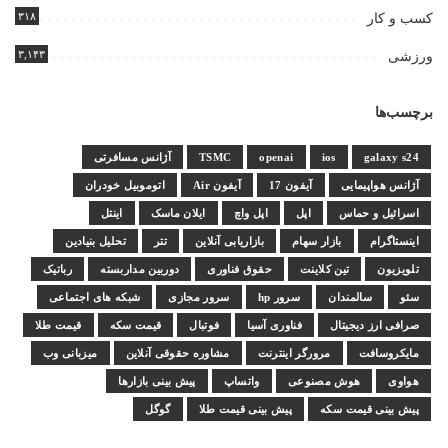
۳۱۸
کسب و کار
۳,۱۴۳
ورزشی
برچسب‌ها
galaxy s24
ios
openai
TSMC
آژانس مسافرتی
آژانس هواپیمایی
آیفون 17
آیفون Air
اتوموبیل خودران
اسرائیل و حماس
اپل
اپل واچ
ایلان ماسک
اینتل
اینستاگرام
بازار سهام
بازاریابی آنلاین
تتر
تحلیل بنیادین
تلویزیون
تین کلاینت
حقوق فناوری
دوربین مداربسته
رباتیک
سئو
سالمندان
سرور hp
سرور مجازی
شبکه های اجتماعی
صرافی ارز دیجیتال
فناوری آسیا
فوتبال
قیمت سکه
قیمت طلا
مایکروسافت
مرورگر اینترنت
مشاوره حقوقی آنلاین
میزبانی وب
هواوی
هوش مصنوعی
واتساپ
پیش بینی بازارها
پیش بینی قیمت سکه
پیش بینی قیمت طلا
گوگل