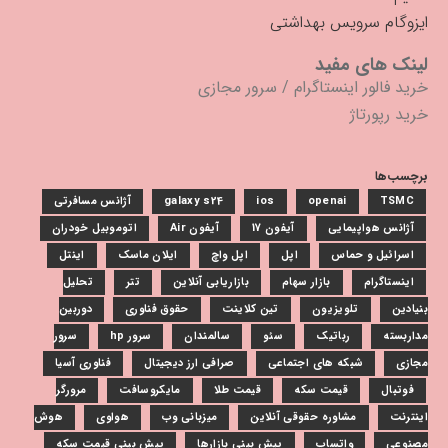
ایزوگام سرویس بهداشتی
لینک های مفید
خرید فالور اینستاگرام
/
سرور مجازی
خرید رپورتاژ
برچسب‌ها
TSMC
openai
ios
galaxy s24
آژانس مسافرتی
آژانس هواپیمایی
آیفون 17
آیفون Air
اتوموبیل خودران
اسرائیل و حماس
اپل
اپل واچ
ایلان ماسک
اینتل
اینستاگرام
بازار سهام
بازاریابی آنلاین
تتر
تحلیل
بنیادین
تلویزیون
تین کلاینت
حقوق فناوری
دوربین
مداربسته
رباتیک
سئو
سالمندان
سرور hp
سرور
مجازی
شبکه های اجتماعی
صرافی ارز دیجیتال
فناوری آسیا
فوتبال
قیمت سکه
قیمت طلا
مایکروسافت
مرورگر
اینترنت
مشاوره حقوقی آنلاین
میزبانی وب
هواوی
هوش
مصنوعی
واتساپ
پیش بینی بازارها
پیش بینی قیمت سکه