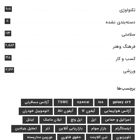
۹۰۸
تکنولوژی
۱۱
دسته‌بندی نشده
۱۷۴
سلامتی
۲,۵۸۴
فرهنگ وهنر
۳۱۸
کسب و کار
۳,۱۴۳
ورزشی
برچسب‌ها
galaxy s24
ios
openai
TSMC
آژانس مسافرتی
آژانس هواپیمایی
آیفون 17
آیفون Air
اتوموبیل خودران
اسرائیل و حماس
اپل
اپل واچ
ایلان ماسک
اینتل
اینستاگرام
بازار سهام
بازاریابی آنلاین
تتر
تحلیل بنیادین
تلویزیون
تین کلاینت
حقوق فناوری
دوربین مداربسته