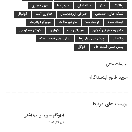
رباتیک
سئو
سالمندان
سرور hp
سرور مجازی
شبکه های اجتماعی
صرافی ارز دیجیتال
فناوری آسیا
فوتبال
قیمت سکه
قیمت طلا
مایکروسافت
مرورگر اینترنت
مشاوره حقوقی آنلاین
میزبانی وب
هواوی
هوش مصنوعی
واتساپ
پیش بینی بازارها
پیش بینی قیمت سکه
پیش بینی قیمت طلا
گوگل
تبلیغات متنی
خرید فالور اینستاگرام
پست های مرتبط
ایزوگام سرویس بهداشتی
تیر ۳۱, ۱۴۰۵