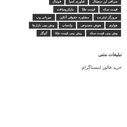
صرافی ارز دیجیتال
فناوری آسیا
فوتبال
قیمت سکه
قیمت طلا
مایکروسافت
مرورگر اینترنت
مشاوره حقوقی آنلاین
میزبانی وب
هواوی
هوش مصنوعی
واتساپ
پیش بینی بازارها
پیش بینی قیمت سکه
پیش بینی قیمت طلا
گوگل
تبلیغات متنی
خرید فالور اینستاگرام