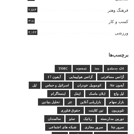
۲,۵۸۴
فرهنگ وهنر
۳۱۸
کسب و کار
۳,۱۴۳
ورزشی
برچسب‌ها
TSMC
openai
ios
galaxy s24
آژانس مسافرتی
آژانس هواپیمایی
آیفون 17
آیفون Air
اتوموبیل خودران
اسرائیل و حماس
اپل
اپل واچ
ایلان ماسک
اینتل
اینستاگرام
بازار سهام
بازاریابی آنلاین
تتر
تحلیل بنیادین
تلویزیون
تین کلاینت
حقوق فناوری
دوربین مداربسته
رباتیک
سئو
سالمندان
سرور hp
سرور مجازی
شبکه های اجتماعی