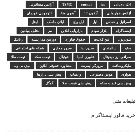
galaxy s24
ios
openai
TSMC
آژانس مسافرتی
آژانس هواپیمایی
آیفون 17
آیفون Air
اتوموبیل خودران
اسرائیل و حماس
اپل
اپل واچ
ایلان ماسک
اینتل
اینستاگرام
بازار سهام
بازاریابی آنلاین
تتر
تحلیل بنیادین
تلویزیون
تین کلاینت
حقوق فناوری
دوربین مداربسته
رباتیک
سئو
سالمندان
سرور hp
سرور مجازی
شبکه های اجتماعی
صرافی ارز دیجیتال
فناوری آسیا
فوتبال
قیمت سکه
قیمت طلا
مایکروسافت
مرورگر اینترنت
مشاوره حقوقی آنلاین
میزبانی وب
هواوی
هوش مصنوعی
واتساپ
پیش بینی بازارها
پیش بینی قیمت سکه
پیش بینی قیمت طلا
گوگل
تبلیغات متنی
خرید فالور اینستاگرام