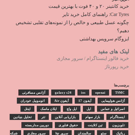
خرید کانتینر ۲۰ و ۴۰ فوت با بهترین قیمت
Car Tyres: راهنمای کامل خرید تایر
چگونه عسل طبیعی و خالص را از نمونه‌های تقلبی تشخیص
دهیم؟
ایزوگام سرویس بهداشتی
لینک های مفید
خرید فالور اینستاگرام
/
سرور مجازی
خرید رپورتاژ
برچسب‌ها
TSMC
openai
ios
galaxy s24
آژانس مسافرتی
آژانس هواپیمایی
آیفون 17
آیفون Air
اتوموبیل خودران
اسرائیل و حماس
اپل
اپل واچ
ایلان ماسک
اینتل
اینستاگرام
بازار سهام
بازاریابی آنلاین
تتر
تحلیل بنیادین
تلویزیون
تین کلاینت
حقوق فناوری
دوربین مداربسته
رباتیک
سئو
سالمندان
سرور hp
سرور مجازی
شبکه