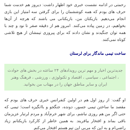
رحمتی در ادامه نشست خبری خود اظهار داشت: دیروز هم خدمت شما
حرف های بودم که همه کوششمان را برای گرفتن سه امتیاز این بازی
انجام می‌دهیم. بازیکنان من، بازیکنانی می باشند که هرچه از آن‌ها
بخواهیم، در زمین پیاده می‌کنند. امروز هم از دقیقه صفر تا نود و چند با
همه توان جنگیدند و نشان دادند که برای پیروزی تیمشان از هیچ تلاشی
کوتاه نمی‌کنند.
ساخت تیمی ماندگار برای لرستان
جدیدترین اخبار و مهم ترین رویدادهای ۲۴ ساعته در بخش های حوادث
، اجتماعی ، سیاسی ،
اقتصاد
و
تکنولوژی
،
ورزشی
،
فرهنگ وهنر
ایران و سایر مناطق جهان را در
مهتاب من
بخوانید.
او گفت: از روز اول هم در اولین کنفرانس خبری حرف های بودم که
مقصد ما ساختن تیمی جسور، دونده، جنگجو و باانگیزه است؛ تیمی که
حتی اگر من هم روزی نباشم، برای شهر خرم‌آباد و مردم لرتبار عزیزمان
باقی بماند و افتخار بیافریند. به همین خاطر از کارکرد بازیکنانم زیاد
راضی‌ام و به این که مربی این تیم هستم افتخار می‌کنم.