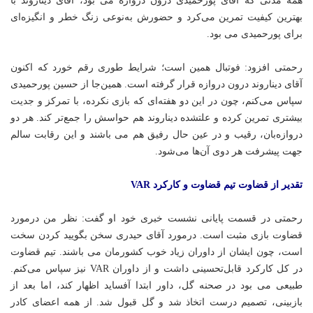
همه مدتی که آقای پورحمیدی درون دروازه می بود، آقای دیناروند با
بهترین کیفیت تمرین می‌کرد و حضورش به‌نوعی زنگ خطر و انگیزه‌ای
برای پورحمیدی می بود.
رحمتی افزود: فوتبال همین است؛ شرایط طوری رقم خورد که اکنون
آقای دیناروند درون دروازه قرار گرفته است. همین‌جا از حسین پورحمیدی
سپاس می‌کنم، چون در این دو هفته‌ای که بازی نکرده، با تمرکز و جدیت
بیشتری تمرین کرده و علتشده دیناروند هم حواسش را جمع‌تر کند. هر دو
دروازه‌بان، رقیب و در عین حال رفیق هم می باشند و این رقابت سالم
جهت پیشرفت هر دوی آن‌ها می‌شود.
تقدیر از قضاوت تیم قضاوت و کارکرد VAR
رحمتی در قسمت پایانی نشست خبری خود او گفت: نظر من درمورد
قضاوت بازی مثبت است. درمورد آقای حیدری سخن بگویید کردن سخت
است، چون ایشان از داوران زیاد خوب کشورمان می باشند. تیم قضاوت
در کل کارکرد قابل‌تحسینی داشت و از داوران VAR نیز سپاس می‌کنم.
طبیعی می بود در صحنه گل، داور ابتدا آفساید اظهار کند، اما بعد از
بازبینی، تصمیم درست اتخاذ شد و گل قبول شد. از همه اعضای کادر