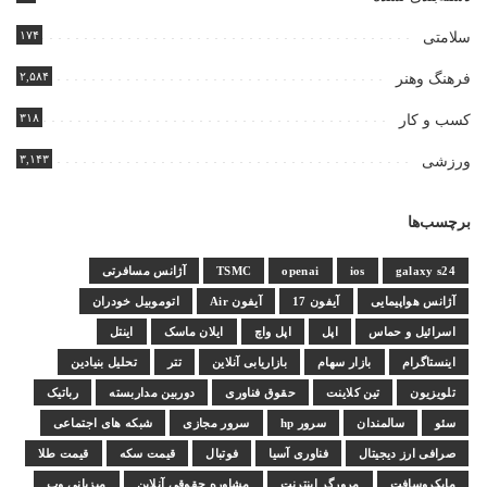
۱۷۴
سلامتی
۲,۵۸۴
فرهنگ وهنر
۳۱۸
کسب و کار
۳,۱۴۳
ورزشی
برچسب‌ها
galaxy s24
ios
openai
TSMC
آژانس مسافرتی
آژانس هواپیمایی
آیفون 17
آیفون Air
اتوموبیل خودران
اسرائیل و حماس
اپل
اپل واچ
ایلان ماسک
اینتل
اینستاگرام
بازار سهام
بازاریابی آنلاین
تتر
تحلیل بنیادین
تلویزیون
تین کلاینت
حقوق فناوری
دوربین مداربسته
رباتیک
سئو
سالمندان
سرور hp
سرور مجازی
شبکه های اجتماعی
صرافی ارز دیجیتال
فناوری آسیا
فوتبال
قیمت سکه
قیمت طلا
مایکروسافت
مرورگر اینترنت
مشاوره حقوقی آنلاین
میزبانی وب