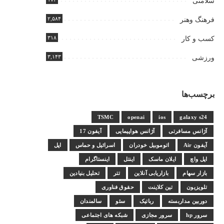
سلامتی
۲,۵۸۴
فرهنگ وهنر
۳۱۸
کسب و کار
۳,۱۴۳
ورزشی
برچسب‌ها
TSMC
openai
ios
galaxy s24
آژانس مسافرتی
آژانس هواپیمایی
آیفون 17
آیفون Air
اتوموبیل خودران
اسرائیل و حماس
اپل
اپل واچ
ایلان ماسک
اینتل
اینستاگرام
بازار سهام
بازاریابی آنلاین
تتر
تحلیل بنیادین
تلویزیون
تین کلاینت
حقوق فناوری
دوربین مداربسته
رباتیک
سئو
سالمندان
سرور hp
سرور مجازی
شبکه های اجتماعی