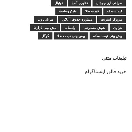
صرافی ارز دیجیتال
فناوری آسیا
فوتبال
قیمت سکه
قیمت طلا
مایکروسافت
مرورگر اینترنت
مشاوره حقوقی آنلاین
میزبانی وب
هواوی
هوش مصنوعی
واتساپ
پیش بینی بازارها
پیش بینی قیمت سکه
پیش بینی قیمت طلا
گوگل
تبلیغات متنی
خرید فالور اینستاگرام