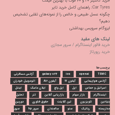
خرید کانتینر ۲۰ و ۴۰ فوت با بهترین قیمت
Car Tyres: راهنمای کامل خرید تایر
چگونه عسل طبیعی و خالص را از نمونه‌های تقلبی تشخیص
دهیم؟
ایزوگام سرویس بهداشتی
لینک های مفید
خرید فالور اینستاگرام
/
سرور مجازی
خرید رپورتاژ
برچسب‌ها
TSMC
openai
ios
galaxy s24
آژانس مسافرتی
آژانس هواپیمایی
آیفون 17
آیفون Air
اتوموبیل خودران
اسرائیل و حماس
اپل
اپل واچ
ایلان ماسک
اینتل
اینستاگرام
بازار سهام
بازاریابی آنلاین
تتر
تحلیل
بنیادین
تلویزیون
تین کلاینت
حقوق فناوری
دوربین
مداربسته
رباتیک
سئو
سالمندان
سرور hp
سرور