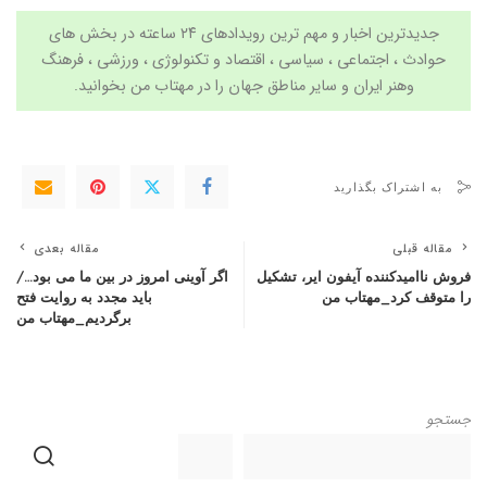
جدیدترین اخبار و مهم ترین رویدادهای ۲۴ ساعته در بخش های
حوادث ، اجتماعی ، سیاسی ،
اقتصاد
و
تکنولوژی
،
ورزشی
،
فرهنگ
وهنر
ایران و سایر مناطق جهان را در
مهتاب من
بخوانید.
به اشتراک بگذارید
مقاله قبلی
مقاله بعدی
فروش ناامیدکننده آیفون ایر، تشکیل
اگر آوینی امروز در بین ما می بود…/
را متوقف کرد_مهتاب من
باید مجدد به روایت فتح
برگردیم_مهتاب من
جستجو