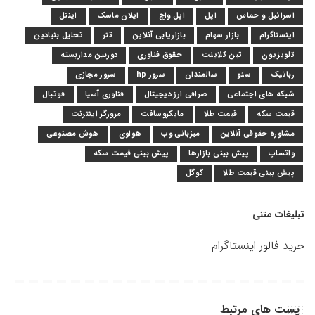
اسرائیل و حماس
اپل
اپل واچ
ایلان ماسک
اینتل
اینستاگرام
بازار سهام
بازاریابی آنلاین
تتر
تحلیل بنیادین
تلویزیون
تین کلاینت
حقوق فناوری
دوربین مداربسته
رباتیک
سئو
سالمندان
سرور hp
سرور مجازی
شبکه های اجتماعی
صرافی ارز دیجیتال
فناوری آسیا
فوتبال
قیمت سکه
قیمت طلا
مایکروسافت
مرورگر اینترنت
مشاوره حقوقی آنلاین
میزبانی وب
هواوی
هوش مصنوعی
واتساپ
پیش بینی بازارها
پیش بینی قیمت سکه
پیش بینی قیمت طلا
گوگل
تبلیغات متنی
خرید فالور اینستاگرام
پست های مرتبط