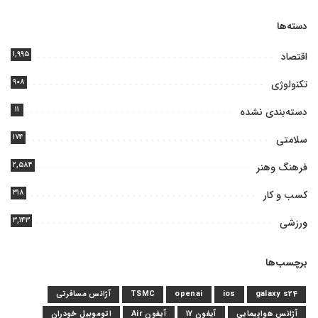
دسته‌ها
۱,۹۹۵
اقتصاد
۹۰۸
تکنولوژی
۱۱
دسته‌بندی نشده
۱۷۴
سلامتی
۲,۵۸۴
فرهنگ وهنر
۳۱۸
کسب و کار
۳,۱۴۳
ورزشی
برچسب‌ها
galaxy s24
ios
openai
TSMC
آژانس مسافرتی
آژانس هواپیمایی
آیفون 17
آیفون Air
اتوموبیل خودران