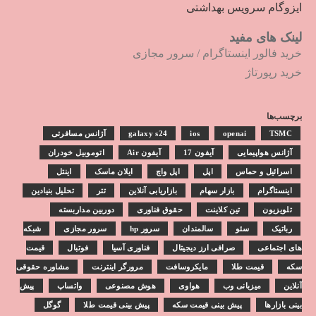
ایزوگام سرویس بهداشتی
لینک های مفید
خرید فالور اینستاگرام
/
سرور مجازی
خرید رپورتاژ
برچسب‌ها
TSMC
openai
ios
galaxy s24
آژانس مسافرتی
آژانس هواپیمایی
آیفون 17
آیفون Air
اتوموبیل خودران
اسرائیل و حماس
اپل
اپل واچ
ایلان ماسک
اینتل
اینستاگرام
بازار سهام
بازاریابی آنلاین
تتر
تحلیل بنیادین
تلویزیون
تین کلاینت
حقوق فناوری
دوربین مداربسته
رباتیک
سئو
سالمندان
سرور hp
سرور مجازی
شبکه
های اجتماعی
صرافی ارز دیجیتال
فناوری آسیا
فوتبال
قیمت
سکه
قیمت طلا
مایکروسافت
مرورگر اینترنت
مشاوره حقوقی
آنلاین
میزبانی وب
هواوی
هوش مصنوعی
واتساپ
پیش
بینی بازارها
پیش بینی قیمت سکه
پیش بینی قیمت طلا
گوگل