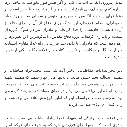
تبدیل پیروزی انقلاب اسلامی شد، و اگر همین‌طور بخواهیم به ماقبل‌ترها
اشاره کنیم، در جای‌جای تاریخ این سرزمین از مشروطه تا صدر اسلام، از
دعوا قوای روس و انگلیس به شهرهای جنوبی و شمالی سرزمین تا قیام
سربداران، مدام فرزندان این خاک برای دفاع از آن و برای دفاع از
آرمان‌هایشان، جان‌شان را فدا کرده‌اند و مادران نیز در سوگ فرزندان
نشسته و پایداری کرده‌اند. دوره دفاع مقدس، باشکوه‌ترین این تصویرها را
رقم زده است که مادرانی با دادن چند فرزند در راه خدا، مقاوم ایستادند
و زبان به گِله و شکایت باز نکردند. کتاب «ام علاء» حکایت یکی از همین
مادرهاست.
بانو فخرالسادات طباطبایی، دختر آیت‌الله سید محمدجواد طباطبایی و
همسر آیت‌الله سید حسن قبانچی، نه‌تنها مادر چهار شهید که همسر شهید
و خواهر شهید هم‌می بود. دامادش نیز به‌دست نیروهای بعث به شهادت
رسید. او که ایرانی‌الاصل می بود و در عراق متولد شده و رشد کرده می
بود، به رسم عرب، به‌واسطه این که اولین فرزندش علاء می بود، همه او
را با کنیه «ام علاء» صدا می‌کردند.
«ام علاء» روایت زندگی ام‌الشهداء فخرالسادات طباطبایی است. حکایت
مادری است که نه‌تنها برای فرزندان خود که به حرف های هرکه او را