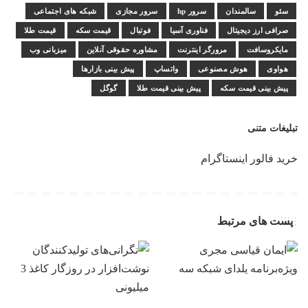
سئو
سالمندان
سرور hp
سرور مجازی
شبکه های اجتماعی
صرافی ارز دیجیتال
فناوری آسیا
فوتبال
قیمت سکه
قیمت طلا
مایکروسافت
مرورگر اینترنت
مشاوره حقوقی آنلاین
میزبانی وب
هواوی
هوش مصنوعی
واتساپ
پیش بینی بازارها
پیش بینی قیمت سکه
پیش بینی قیمت طلا
گوگل
تبلیغات متنی
خرید فالور اینستاگرام
پست های مرتبط