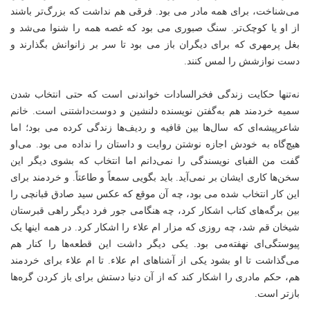
می‌شناخت، برای همه مادر می بود. فرقی هم نداشت که بزرگ‌تر باشند
از او یا کوچک‌تر. سنگ صبوری می بود که غصه همه را شنوا می‌شد و
بغل پرمهری که برای دیگران باز می بود تا سر بر زانوانش بگذارند و
دست نوازشش را لمس کنند.
نه‌تنها حکایت زندگی فخرالسادات خواندنی است که حتی انتخاب شدن
سمیه خردمند هم به‌گفتن نویسنده دلنشین و دوست‌داشتنی است. خانم
شاعرپیشه‌ای که سال‌ها بین قافیه و ردیف‌ها زندگی کرده می بود؛ اما
هیچ‌گاه به خودش اجازه نوشتن روایت و داستان را نداده می بود. می‌او
گفت من الفبای نویسندگی را نمی‌دانم اما انتخاب که بشوی دیگر این
سخن‌ها کاری ایشان بر نمی‌آید. باید بگویی سمعاً و طاعتاً. و خردمند برای
این کار انتخاب شده می بود، چه آن موقع که عکس سید صادق قبانچی را
بین برگه‌های کتاب اشکار کرد، چه هنگامی جور فرد دیگر راهی قبرستان
شیخان قم شد، چه روزی که مزار ام علاء را اشکار کرد. در همه اینها یک
پیوستگی‌ای نهفته‌می بود. یکی دیگر داشت این قطعه‌ها را کنار هم
می‌گذاشت تا او بشود یکی از آشناهای ام علاء. تا ام علاء برای خردمند
هم، حکم مادری را اشکار کند که از آن دنیا دستش برای باز کردن گره‌ها
بازتر است.