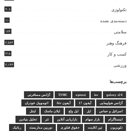
۹۰۸
تکنولوژی
۱۱
دسته‌بندی نشده
۱۷۴
سلامتی
۲,۵۸۴
فرهنگ وهنر
۳۱۸
کسب و کار
۳,۱۴۳
ورزشی
برچسب‌ها
galaxy s24
ios
openai
TSMC
آژانس مسافرتی
آژانس هواپیمایی
آیفون 17
آیفون Air
اتوموبیل خودران
اسرائیل و حماس
اپل
اپل واچ
ایلان ماسک
اینتل
اینستاگرام
بازار سهام
بازاریابی آنلاین
تتر
تحلیل بنیادین
تلویزیون
تین کلاینت
حقوق فناوری
دوربین مداربسته
رباتیک