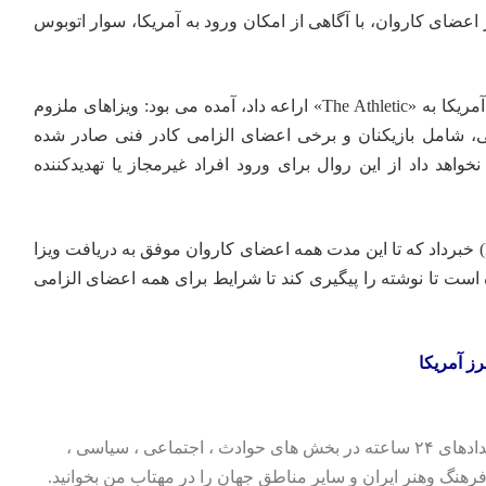
اعضای کاروان، با آگاهی از امکان ورود به آمریکا، سوار اتوبوس
در بیانیه‌ای که یک مقام دولت آمریکا به «The Athletic» اراعه داد، آمده می بود: ویزاهای ملزوم
نی، شامل بازیکنان و برخی اعضای الزامی کادر فنی صادر شده
خواهد داد از این روال برای ورود افراد غیرمجاز یا تهدیدکننده
فدراسیون فوتبال ایران (FFIRI) خبرداد که تا این مدت همه اعضای کاروان موفق به دریافت ویزا
ه است تا نوشته را پیگیری کند تا شرایط برای همه اعضای الزامی
رز آمریکا
تماعی ، سیاسی ،
رهنگ وهنر
ایران و سایر مناطق جهان را در
مهتاب من
بخوانید.