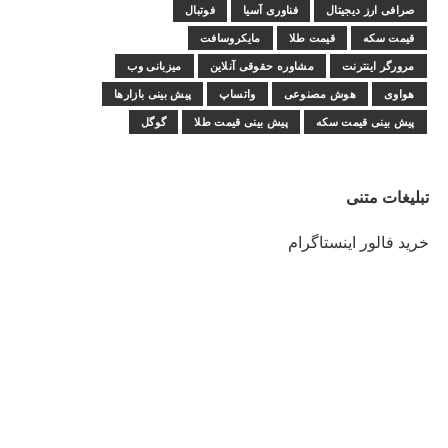
صرافی ارز دیجیتال
فناوری آسیا
فوتبال
قیمت سکه
قیمت طلا
مایکروسافت
مرورگر اینترنت
مشاوره حقوقی آنلاین
میزبانی وب
هواوی
هوش مصنوعی
واتساپ
پیش بینی بازارها
پیش بینی قیمت سکه
پیش بینی قیمت طلا
گوگل
تبلیغات متنی
خرید فالور اینستاگرام