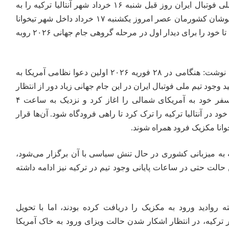
به گزارش خبرنگار مهر، تیم ملی فوتبال ایران روز قبل شنبه ۱۶ خرداد شهر آنتالیا ترکیه را به
مقصد اسپانیا ترک کرد و ملی پوشان کشورمان عصر امروز یکشنبه ۱۷ خرداد داخل شهر تیخوانا
در سرزمین مکزیک خواهند شد تا خود را برای دیدار اول در مرحله گروهی جام جهانی ۲۰۲۶ روبه
رسانه «nytimes» در این رابطه نوشت: هنگامی در ۲۸ فوریه ۲۰۲۶ اولین دعوا نظامی آمریکا به
 وجود تیم ملی فوتبال ایران در این جام جهانی زیاد دور از انتظار
باشد. اما روز شنبه، این تیم سفر خود به آمریکای شمالی را اغاز کرد و نزدیک به ساعت ۴
د در آنتالیا ترکیه را ترک کرد تا راهی فرودگاه شود. آن‌ها قرار
وانا مکزیک فرود همراه شوند.
ه به میزبانی کشوری در حال تنش سیاسی با آن برگزار می‌شود،
ین حالت حتی در ساعات پایانی وجود تیم در ترکیه نیز ادامه داشته
ه روادید ورود به مکزیک را دریافت کرده بودند، اما با تحویل
ر ترکیه، در انتظار اشکار شدن حالت ویزای ورود به خاک آمریکا