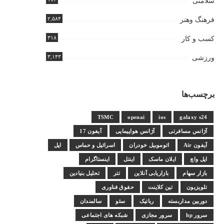
سلامتی
۲,۵۸۴
فرهنگ وهنر
۳۱۸
کسب و کار
۳,۱۴۳
ورزشی
برچسب‌ها
TSMC
openai
ios
galaxy s24
آژانس مسافرتی
آژانس هواپیمایی
آیفون 17
آیفون Air
اتوموبیل خودران
اسرائیل و حماس
اپل
اپل واچ
ایلان ماسک
اینتل
اینستاگرام
بازار سهام
بازاریابی آنلاین
تتر
تحلیل بنیادین
تلویزیون
تین کلاینت
حقوق فناوری
دوربین مداربسته
رباتیک
سئو
سالمندان
سرور hp
سرور مجازی
شبکه های اجتماعی