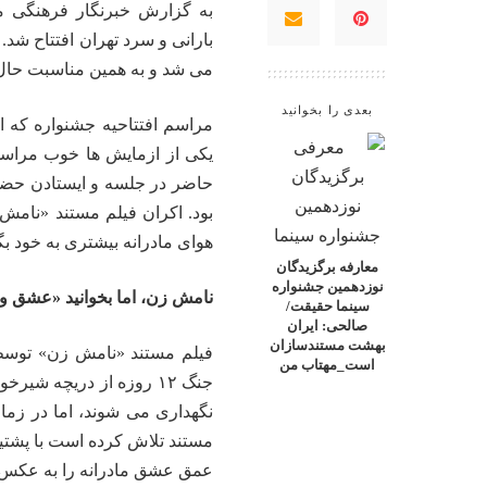
به گزارش خبرنگار فرهنگی
م
بارانی و سرد تهران افتتاح شد
می شد و به همین مناسبت حال 
بعدی را بخوانید
یکی از ازمایش ها خوب مراسمات
حاضر در جلسه و ایستادن حضار
بود. اکران فیلم مستند «نامش
هوای مادرانه بیشتری به خود بگ
معارفه برگزیدگان
نوزدهمین جشنواره
نامش زن، اما بخوانید «عشق و 
سینما حقیقت/
صالحی: ایران
بهشت مستندسازان
فیلم مستند «نامش زن» توسط 
است_مهتاب من
جنگ ۱۲ روزه از دریچه ش
عمق عشق مادرانه را به عکس