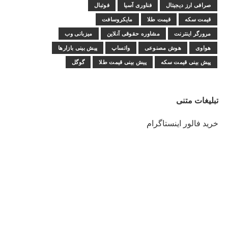
صرافی ارز دیجیتال
فناوری آسیا
فوتبال
قیمت سکه
قیمت طلا
مایکروسافت
مرورگر اینترنت
مشاوره حقوقی آنلاین
میزبانی وب
هواوی
هوش مصنوعی
واتساپ
پیش بینی بازارها
پیش بینی قیمت سکه
پیش بینی قیمت طلا
گوگل
تبلیغات متنی
خرید فالور اینستاگرام