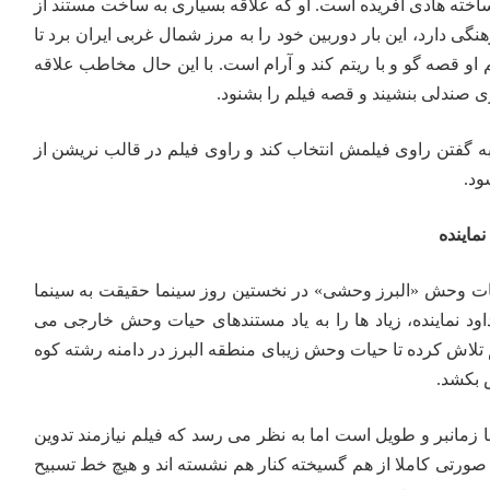
اخته هادی آفریده است. او که علاقه بسیاری به ساخت مستند از
ی دارد، این بار دوربین خود را به مرز شمال غربی ایران برد تا
 او قصه گو و با ریتم کند و آرام است. با این حال مخاطب علاقه
ی صندلی بنشیند و قصه فیلم را بشنود.
به گفتن راوی فیلمش انتخاب کند و راوی فیلم در قالب نریشن از
ود.
ماینده
یات وحش «البرز وحشی» در نخستین روز سینما حقیقت به سینما
داود نماینده، زیاد ها را به یاد مستندهای حیات وحش خارجی می
م تلاش کرده تا حیات وحش زیبای منطقه البرز در دامنه رشته کوه
س بکشد.
ا زمانبر و طویل است اما به نظر می رسد که فیلم نیازمند تدوین
صورتی کاملا از هم گسیخته کنار هم نشسته اند و هیچ خط تسبیح