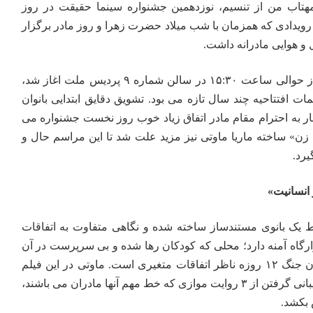
هتاب من
از تنسیم، نوزدهمین جشنواره سینما حقیقت در روز
. رویدادی که همزمان با شب میلاد حضرت زهرا و روز مادر برگزار
و هوایی مادرانه داشت.
مراسم افتتاحیه جشنواره که از حوالی ساعت ۱۵:۳۰ در سالن شماره ۹ پردیس ملت اغاز شد،
 افتتاحیه چند سال تازه می بود. تشویق دقایق ابتدایی بانوان
 به احترام مقام مادر اتفاق زیاد خوب روز نخست جشنواره می
 زن» ساخته ماریا ماوتی نیز مزید علت شد تا این مراسم حال و
یرد.
انسانیت»
یک بانوی مستندساز ساخته شده و نگاهی متفاوت به اتفاقات
یرخوارگاه آمنه دارد؛ محلی که کودکان رها شده و بی سرپرست در آن
نگهداری می شوند، اما در زمان جنگ ۱۲ روزه ناظر اتفاقات متغیری است. ماوتی در این فیلم
مستند تلاش کرده است با پشتیبانی گرفتن از ۳ روایت موازی که خط مهم آنها مادران می باشند،
 بکشد.