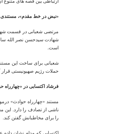
ارتباطی بین قصه های متنوع آن
«نبض در خط مقدم»، مستندی ا
مرتضی شعبانی در قسمت شهید آ
شهادت سیدحسن نصر الله ساخت
است.
شعبانی برای ساخت این مستند
حملات رژیم صهیونیستی قرار گر
فرشاد اکتسابی در «چهارراه ح
مستند «چهارراه حوادث» درمور
ناشی از تصادف را دارد. این م
را برای مخاطبانش گفتن کند.
اکتسابی که مدام نشان داده ع