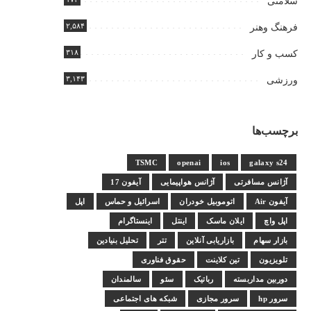
سلامتی
۲,۵۸۴
فرهنگ وهنر
۳۱۸
کسب و کار
۳,۱۴۳
ورزشی
برچسب‌ها
TSMC
openai
ios
galaxy s24
آژانس مسافرتی
آژانس هواپیمایی
آیفون 17
آیفون Air
اتوموبیل خودران
اسرائیل و حماس
اپل
اپل واچ
ایلان ماسک
اینتل
اینستاگرام
بازار سهام
بازاریابی آنلاین
تتر
تحلیل بنیادین
تلویزیون
تین کلاینت
حقوق فناوری
دوربین مداربسته
رباتیک
سئو
سالمندان
سرور hp
سرور مجازی
شبکه های اجتماعی