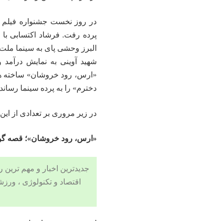
در روز نخست جشنواره فیلم 
پرده رفت. فرشاد اکتسابی با 
البرز وحشی پای به سینما م
شهید آوینی به نمایش درآمد و
«ارس، رود خروشان» ساخته ها
دخترم» را به پرده سینما رساند
در زیر مروری بر تعدادی از این 
«ارس، رود خروشان»؛ قصه گو ب
جدیدترین اخبار و مهم ترین رویدادهای ۲۴ ساعته در بخش های حوادث
اقتصاد
و
تکنولوژی
،
ورزش