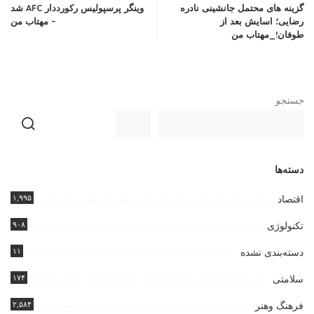
گزینه های محتمل جانشینی نادره
وینگر پرسپولیس رکورددار AFC شد
رضایی؛ اسایش بعد از
– مهتاب من
طوفان!_مهتاب من
جستجو
دسته‌ها
۱,۹۹۵
اقتصاد
۹۰۸
تکنولوژی
۱۱
دسته‌بندی نشده
۱۷۴
سلامتی
۲,۵۸۴
فرهنگ وهنر