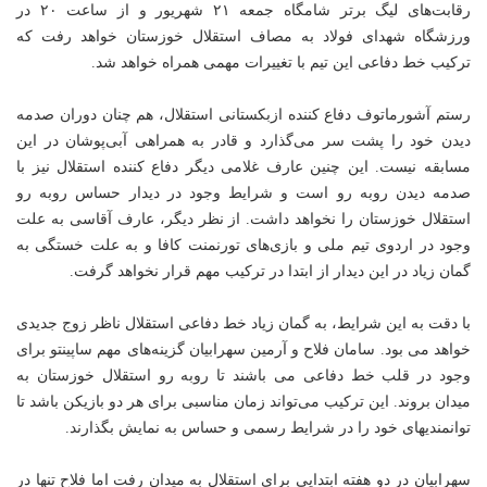
رقابت‌های لیگ برتر شامگاه جمعه ۲۱ شهریور و از ساعت ۲۰ در
ورزشگاه شهدای فولاد به مصاف استقلال خوزستان خواهد رفت که
ترکیب خط دفاعی این تیم با تغییرات مهمی همراه خواهد شد.
رستم
آشورماتوف
دفاع کننده ازبکستانی استقلال، هم چنان دوران صدمه
دیدن خود را پشت سر می‌گذارد و قادر به همراهی آبی‌پوشان در این
مسابقه نیست. این چنین عارف غلامی دیگر دفاع کننده استقلال نیز با
صدمه دیدن روبه رو است و شرایط وجود در دیدار حساس روبه رو
استقلال خوزستان را نخواهد داشت. از نظر دیگر، عارف آقاسی به علت
وجود در اردوی تیم ملی و بازی‌های تورنمنت کافا و به علت خستگی به
گمان زیاد در این دیدار از ابتدا در ترکیب مهم قرار نخواهد گرفت.
با دقت به این شرایط، به گمان زیاد خط دفاعی استقلال ناظر زوج جدیدی
خواهد می بود. سامان فلاح و آرمین سهرابیان گزینه‌های مهم
ساپینتو
برای
وجود در قلب خط دفاعی می باشند تا روبه رو استقلال خوزستان به
میدان بروند. این ترکیب می‌تواند زمان مناسبی برای هر دو بازیکن باشد تا
توانمندیهای خود را در شرایط رسمی و حساس به نمایش بگذارند.
سهرابیان در دو هفته ابتدایی برای استقلال به میدان رفت اما فلاح تنها در