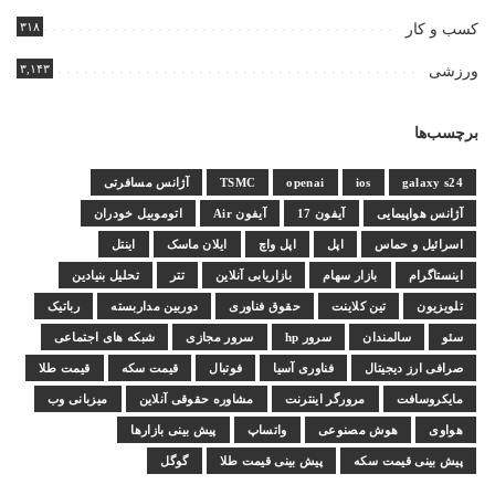
۳۱۸
کسب و کار
۳,۱۴۳
ورزشی
برچسب‌ها
galaxy s24
ios
openai
TSMC
آژانس مسافرتی
آژانس هواپیمایی
آیفون 17
آیفون Air
اتوموبیل خودران
اسرائیل و حماس
اپل
اپل واچ
ایلان ماسک
اینتل
اینستاگرام
بازار سهام
بازاریابی آنلاین
تتر
تحلیل بنیادین
تلویزیون
تین کلاینت
حقوق فناوری
دوربین مداربسته
رباتیک
سئو
سالمندان
سرور hp
سرور مجازی
شبکه های اجتماعی
صرافی ارز دیجیتال
فناوری آسیا
فوتبال
قیمت سکه
قیمت طلا
مایکروسافت
مرورگر اینترنت
مشاوره حقوقی آنلاین
میزبانی وب
هواوی
هوش مصنوعی
واتساپ
پیش بینی بازارها
پیش بینی قیمت سکه
پیش بینی قیمت طلا
گوگل