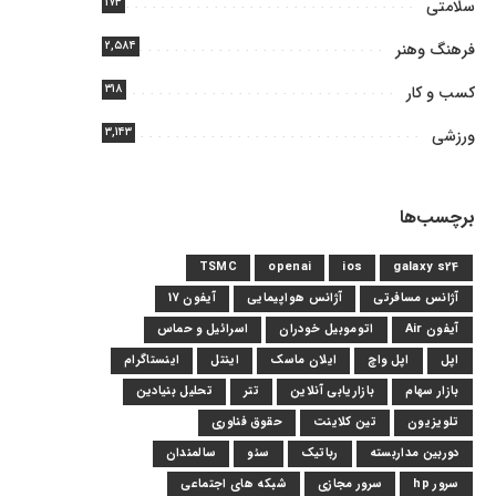
۱۷۴
سلامتی
۲,۵۸۴
فرهنگ وهنر
۳۱۸
کسب و کار
۳,۱۴۳
ورزشی
برچسب‌ها
TSMC
openai
ios
galaxy s24
آژانس مسافرتی
آژانس هواپیمایی
آیفون 17
آیفون Air
اتوموبیل خودران
اسرائیل و حماس
اپل
اپل واچ
ایلان ماسک
اینتل
اینستاگرام
بازار سهام
بازاریابی آنلاین
تتر
تحلیل بنیادین
تلویزیون
تین کلاینت
حقوق فناوری
دوربین مداربسته
رباتیک
سئو
سالمندان
سرور hp
سرور مجازی
شبکه های اجتماعی