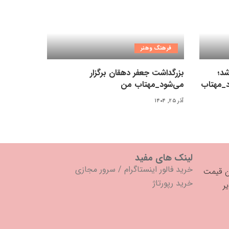
فرهنگ وهنر
شد؛
بزرگداشت جعفر دهقان برگزار
د_مهتاب
می‌شود_مهتاب من
آذر ۲۵, ۱۴۰۴
لینک های مفید
خرید فالور اینستاگرام
/
سرور مجازی
خرید رپورتاژ