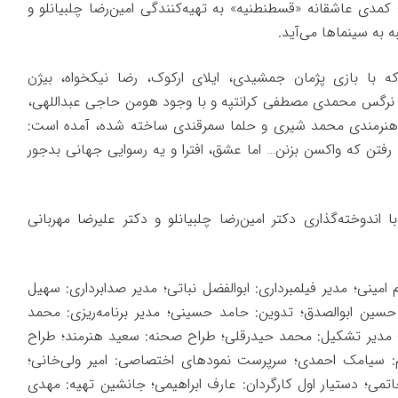
 کمدی عاشقانه «قسطنطنیه» به تهیه‌کنندگی امین‌رضا چلبیانلو و
ه به سینماها می‌آید.
ه با بازی پژمان جمشیدی، ایلای ارکوک، رضا نیکخواه، بیژن
، نرگس محمدی مصطفی کرانتپه و با وجود هومن حاجی عبداللهی،
 هنرمندی محمد شیری و حلما سمرقندی ساخته شده، آمده است:
 رفتن که واکسن بزنن… اما عشق، افترا و یه رسوایی جهانی بدجور
 اندوخته‌گذاری دکتر امین‌رضا چلبیانلو و دکتر علیرضا مهربانی
مینی؛ مدیر فیلمبرداری: ابوالفضل نباتی؛ مدیر صدابرداری: سهیل
سین ابوالصدق؛ تدوین: حامد حسینی؛ مدیر برنامه‌ریزی: محمد
 مدیر تشکیل: محمد حیدرقلی؛ طراح صحنه: سعید هنرمند؛ طراح
: سیامک احمدی؛ سرپرست نمود‌های اختصاصی: امیر ولی‌خانی؛
می؛ دستیار اول کارگردان: عارف ابراهیمی؛ جانشین تهیه: مهدی