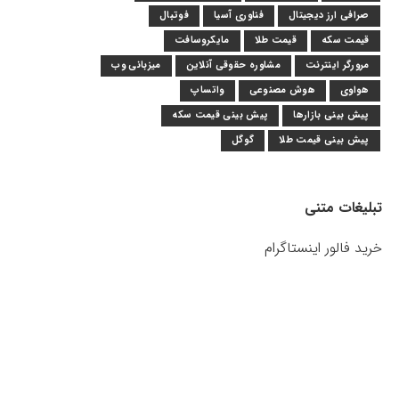
صرافی ارز دیجیتال
فناوری آسیا
فوتبال
قیمت سکه
قیمت طلا
مایکروسافت
مرورگر اینترنت
مشاوره حقوقی آنلاین
میزبانی وب
هواوی
هوش مصنوعی
واتساپ
پیش بینی بازارها
پیش بینی قیمت سکه
پیش بینی قیمت طلا
گوگل
تبلیغات متنی
خرید فالور اینستاگرام