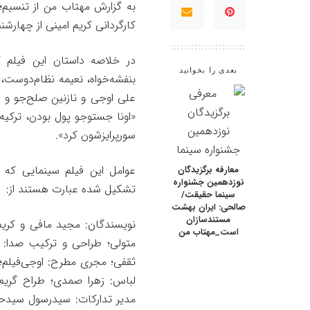
به گزارش
مهتاب من
از تنسیم؛
کارگردانی کریم امینی از چهارشنب
در خلاصه داستان این فیلم ک
بعدی را بخوانید
بنفشه‌خواه، نعیمه نظام‌دوست
علی اوجی و نازنین صلح‌جو و
«اونا جستوجو پول بودن، ترکیه
سورپرایزشون کرد».
عوامل این فیلم سینمایی که با
معارفه برگزیدگان
نوزدهمین جشنواره
تشکیل شده عبارت هستند از:
سینما حقیقت/
صالحی: ایران بهشت
مستندسازان
نویسندگان: مجید مافی و کریم ا
است_مهتاب من
متولی؛ طراحی و ترکیب صدا: ح
ثقفی؛ مجری مطرح: اوجی‌فیلم؛
لباس: زهرا صمدی؛ طراح گریم
مدیر تدارکات: سیدرسول سیدحات