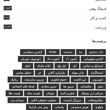
۲,۵۸۴
فرهنگ وهنر
۳۱۸
کسب و کار
۳,۱۴۳
ورزشی
برچسب‌ها
galaxy s24
ios
openai
TSMC
آژانس مسافرتی
آژانس هواپیمایی
آیفون 17
آیفون Air
اتوموبیل خودران
اسرائیل و حماس
اپل
اپل واچ
ایلان ماسک
اینتل
اینستاگرام
بازار سهام
بازاریابی آنلاین
تتر
تحلیل بنیادین
تلویزیون
تین کلاینت
حقوق فناوری
دوربین مداربسته
رباتیک
سئو
سالمندان
سرور hp
سرور مجازی
شبکه های اجتماعی
صرافی ارز دیجیتال
فناوری آسیا
فوتبال
قیمت سکه
قیمت طلا
مایکروسافت
مرورگر اینترنت
مشاوره حقوقی آنلاین
میزبانی وب
هواوی
هوش مصنوعی
واتساپ
پیش بینی بازارها