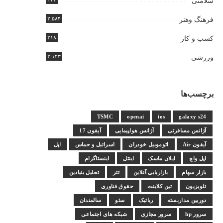
سلامتی
۲,۵۸۴
فرهنگ وهنر
۳۱۸
کسب و کار
۳,۱۴۳
ورزشی
برچسب‌ها
TSMC
openai
ios
galaxy s24
آژانس مسافرتی
آژانس هواپیمایی
آیفون 17
آیفون Air
اتوموبیل خودران
اسرائیل و حماس
اپل
اپل واچ
ایلان ماسک
اینتل
اینستاگرام
بازار سهام
بازاریابی آنلاین
تتر
تحلیل بنیادین
تلویزیون
تین کلاینت
حقوق فناوری
دوربین مداربسته
رباتیک
سئو
سالمندان
سرور hp
سرور مجازی
شبکه های اجتماعی