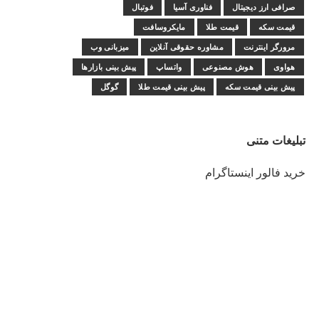
صرافی ارز دیجیتال
فناوری آسیا
فوتبال
قیمت سکه
قیمت طلا
مایکروسافت
مرورگر اینترنت
مشاوره حقوقی آنلاین
میزبانی وب
هواوی
هوش مصنوعی
واتساپ
پیش بینی بازارها
پیش بینی قیمت سکه
پیش بینی قیمت طلا
گوگل
تبلیغات متنی
خرید فالور اینستاگرام