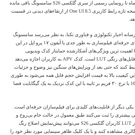
با وجود این که تا این مدت چند ماه تا رونمایی رسمی از سری گلکسی S26 سامسونگ باقی مانده
است اطلاعات آشکار‌شده از نسخه تازه رابط کاربری One UI 8.5 از ارتقاءهای دیدنی در قسمت
د.
رسانه اخبار
تکنولوژی
و
فناوری
تکنا، به نظر می‌رسد سامسونگ
تصمیم دارد با افزودن قابلیت‌های حرفه‌ای فیلم‌سازی به طور جدی با آیفون ۱۷ پرو اپل در این
ا اهمیت ترین ویژگی‌های آشکار‌شده حمایتاز کدک ویدیویی
پیشرفته حرفه‌ای (APV) و پروفایل‌های رنگی LUT است. کدک APV به کاربران اجازه می‌دهد
بط کنند که حتی بعد از ویرایش‌های سنگین نیز وضوح و جزئیات
اً این کیفیت بالا به قیمت افزایش حجم فایل همه می‌شود به طوری
که ضبط یک دقیقه ویدیوی 1080p با نرخ ۳۰ فریم بر ثانیه با این کدک نزدیک به یک گیگابایت فضا
حمایتاز LUT یا Look-Up Table یکی دیگر از قابلیت‌های کلیدی برای فیلم‌سازان حرفه‌ای است.
لاعات رنگی بیشتری را ثبت می‌کنند طبق معمول در حالت خام بی‌روح و
تخت به نظر می‌رسند. با حمایتاز LUT کاربران گلکسی S26 می‌توانند پیش‌نمایش اصلاح رنگ
گالری مشاهده کنند و با یک کلیک ظاهر سینمایی مورد نظر خود را