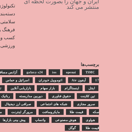
ایران و جهان را بصورت لحظه ای
تکنولوژ
منتشر می کند
دسته‌بن
سلامتی
فرهنگ و
کسب و ک
ورزشی
برچسب‌ها
TSMC
openai
ios
galaxy s24
آژانس مساف
17
آیفون Air
اتوموبیل خودران
اسرائیل و حماس
اینتل
اینستاگرام
بازار سهام
بازاریابی آنلاین
ت
تین کلاینت
حقوق فناوری
دوربین مداربسته
رباتیک
سرور مجازی
شبکه های اجتماعی
صرافی ارز دیجیتال
سکه
قیمت طلا
مایکروسافت
مرورگر اینترنت
مش
هواوی
هوش مصنوعی
واتساپ
پیش بینی بازارها
قیمت طلا
گوگل