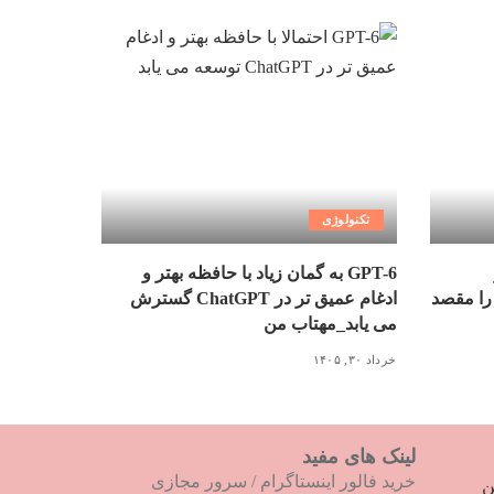
تکنولوژی
GPT-6 به گمان زیاد با حافظه بهتر و
را مقصد
ادغام عمیق تر در ChatGPT گسترش
می یابد_مهتاب من
خرداد ۳۰, ۱۴۰۵
لینک های مفید
خرید فالور اینستاگرام
/
سرور مجازی
ترین