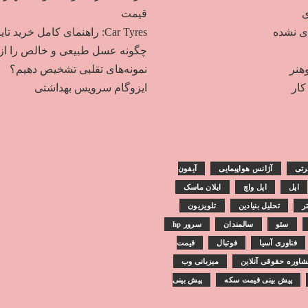
ی
قیمت
دی نشده
Car Tyres: راهنمای کامل خرید تایر
چگونه عسل طبیعی و خالص را از
هنر
نمونه‌های تقلبی تشخیص دهیم؟
ار
ایزوگام سرویس بهداشتی
رتی
آژانس هواپیمایی
آیفون
اپل
اپل واچ
ایلان ماسک
تر
تحلیل بنیادین
تلویزیون
سئو
سالمندان
سرور hp
فناوری آسیا
فوتبال
قیمت
اوره حقوقی آنلاین
میزبانی وب
پیش بینی قیمت سکه
پیش بینی