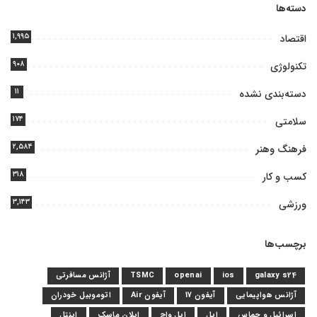
دسته‌ها
۱,۹۹۵
اقتصاد
۹۰۸
تکنولوژی
۱۱
دسته‌بندی نشده
۱۷۴
سلامتی
۲,۵۸۴
فرهنگ وهنر
۳۱۸
کسب و کار
۳,۱۴۳
ورزشی
برچسب‌ها
galaxy s24
ios
openai
TSMC
آژانس مسافرتی
آژانس هواپیمایی
آیفون 17
آیفون Air
اتوموبیل خودران
اسرائیل و حماس
اپل
اپل واچ
ایلان ماسک
اینتل