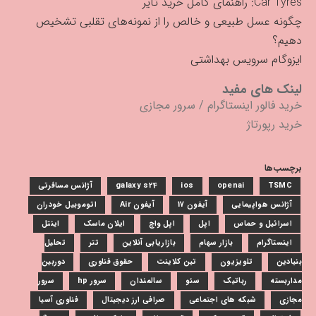
Car Tyres: راهنمای کامل خرید تایر
چگونه عسل طبیعی و خالص را از نمونه‌های تقلبی تشخیص
دهیم؟
ایزوگام سرویس بهداشتی
لینک های مفید
خرید فالور اینستاگرام
/
سرور مجازی
خرید رپورتاژ
برچسب‌ها
TSMC
openai
ios
galaxy s24
آژانس مسافرتی
آژانس هواپیمایی
آیفون 17
آیفون Air
اتوموبیل خودران
اسرائیل و حماس
اپل
اپل واچ
ایلان ماسک
اینتل
اینستاگرام
بازار سهام
بازاریابی آنلاین
تتر
تحلیل
بنیادین
تلویزیون
تین کلاینت
حقوق فناوری
دوربین
مداربسته
رباتیک
سئو
سالمندان
سرور hp
سرور
مجازی
شبکه های اجتماعی
صرافی ارز دیجیتال
فناوری آسیا