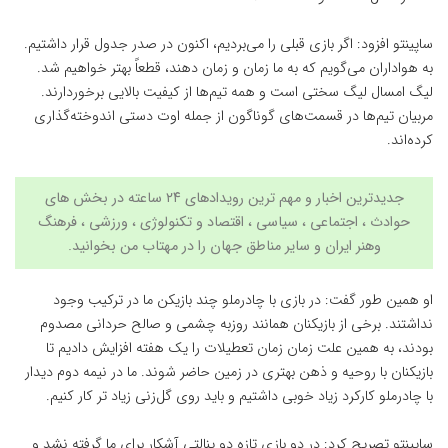
ساپینتو افزود: اگر بازی قبلی را می‌بردیم، اکنون در صدر جدول قرار داشتیم.
به هواداران می‌گویم که به ما زمان و زمان دهند، قطعاً بهتر خواهیم شد.
لیگ امسال لیگ سختی است و همه تیم‌ها از کیفیت بالایی برخوردارند.
مربیان تیم‌ها در قسمت‌های گوناگون از جمله اوت دستی اندوخته‌گذاری
کرده‌اند.
جدیدترین اخبار و مهم ترین رویدادهای ۲۴ ساعته در بخش های
حوادث ، اجتماعی ، سیاسی ،
اقتصاد
و
تکنولوژی
،
ورزشی
،
فرهنگ
وهنر
ایران و سایر مناطق جهان را در
مهتاب من
بخوانید.
او همین طور گفت: در بازی با چادرملو چند بازیکن ما در ترکیب وجود
نداشتند. برخی از بازیکنان همانند روزبه چشمی و صالح حردانی مصدوم
بودند، به همین علت زمان زمان تعطیلات را یک هفته افزایش دادیم تا
بازیکنان با روحیه و ذهن بهتری در زمین حاضر شوند. ما در نیمه دوم دیدار
با چادرملو کارکرد زیاد خوبی داشتیم و باید روی گل‌زنی زیاد تر کار کنیم.
ساپینتو تصریح کرد: در دو بازی تازه دو پنالتی آشکار برای ما گرفته نشد و