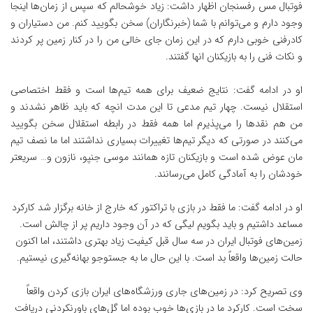
فوتبال مس رفسنجان اظهار داشت: زیاد خوشحالم که سپس از زمان‌ها اینجا
وجود دارم و می‌توانم با شما (خبرنگاران) سخن بگویید کنم. من دستیاران و
کادرفنی خوبی دارم که در این زمان جای خالی من را در کنار زمین پر کردند
و نکات فنی را به بازیکنان انها گفتند.
او در ادامه گفت: نتایج ضعیف برای همه تیم‌ها است و فقط اختصاصی
استقلال نیست. چهار تیم مدعی تا این مدت انچه که باید ظاهر نشدند و
من هم نقدها را می‌پذیرم اما همه فقط در رابطه استقلال سخن بگویید
می‌کنند در صورتی که دیگر تیم‌ها تغییرات بسیاری نداشتند اما ما نصف تیم
مان عوض شده است و بازیکنان تازه همانند موسی جنپو، نازون و… سریعتر
خودشان را به آمادگی کامل می‌رسانند.
او در ادامه گفت: ما فقط در بازی با تراکتور که خارج از خانه برگزار شد کارکرد
مساعد داشتیم و باید بگویم لیگی که در آن وجود داریم پر از چالش است.
زمین‌های فوتبال ایران در سه سال قبل کیفیت زیاد بهتری داشتند، اما اکنون
حالت زمین‌ها واقعاً بد است. با این حال ما به جستوجو بهانه‌گیری نیستیم.
وی تصریح کرد: در زمین‌های جاری ورزشگاه‌های ایران بازی کردن واقعاً
سخت است. کارکرد ما در بازی‌ها خوب بوده اما گل‌های باورنکردنی دریافت