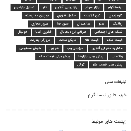
اینستاگرام
بازار سهام
بازاریابی آنلاین
تتر
تحلیل بنیادین
تلویزیون
تین کلاینت
حقوق فناوری
دوربین مداربسته
رباتیک
سئو
سالمندان
سرور hp
سرور مجازی
شبکه های اجتماعی
صرافی ارز دیجیتال
فناوری آسیا
فوتبال
قیمت سکه
قیمت طلا
مایکروسافت
مرورگر اینترنت
مشاوره حقوقی آنلاین
میزبانی وب
هواوی
هوش مصنوعی
واتساپ
پیش بینی بازارها
پیش بینی قیمت سکه
پیش بینی قیمت طلا
گوگل
تبلیغات متنی
خرید فالور اینستاگرام
پست های مرتبط