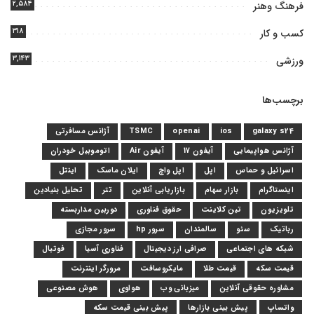
۲,۵۸۴
فرهنگ وهنر
۳۱۸
کسب و کار
۳,۱۴۳
ورزشی
برچسب‌ها
galaxy s24
ios
openai
TSMC
آژانس مسافرتی
آژانس هواپیمایی
آیفون 17
آیفون Air
اتوموبیل خودران
اسرائیل و حماس
اپل
اپل واچ
ایلان ماسک
اینتل
اینستاگرام
بازار سهام
بازاریابی آنلاین
تتر
تحلیل بنیادین
تلویزیون
تین کلاینت
حقوق فناوری
دوربین مداربسته
رباتیک
سئو
سالمندان
سرور hp
سرور مجازی
شبکه های اجتماعی
صرافی ارز دیجیتال
فناوری آسیا
فوتبال
قیمت سکه
قیمت طلا
مایکروسافت
مرورگر اینترنت
مشاوره حقوقی آنلاین
میزبانی وب
هواوی
هوش مصنوعی
واتساپ
پیش بینی بازارها
پیش بینی قیمت سکه