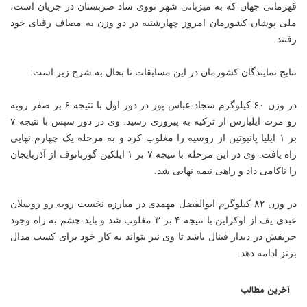
قهرمانی جهان که به میزبانی شهر نووی ساد صربستان در جریان است،
ملی پوشان کشورمان امروز چهارشنبه در دو وزن به مصاف رقبای خود
رفتند.
نتایج نمایندگان کشورمان در این مسابقات تا بحال به شرح زیر است:
در وزن ۶۰ کیلوگرم سجاد عباس پور در دور اول با نتیجه ۶ بر صفر روبه
رو مرت ایلبارس از ترکیه به پیروزی رسید. وی در دور سپس با نتیجه ۷
بر ۱ ایلیا پانیوتین از روسیه را مغلوب کرد و به مرحله یک چهارم نهایی
راه یافت. وی در این مرحله با نتیجه ۷ بر ۱ ایلکین گوربانوف از آذربایجان
را ناکامی داد و راهی نیمه نهایی شد.
در وزن ۸۲ کیلوگرم ابوالفضل مهمدی در مبارزه نخست روبه رو روسلان
عبدی یف از اوکراین با نتیجه ۴ بر ۳ مغلوب شد و باید چشم به راه وجود
حریفش در دیدار فینال باشد تا وی نیز بتواند به کار خود برای کسب مدال
برنز ادامه دهد.
آخرین مطالب