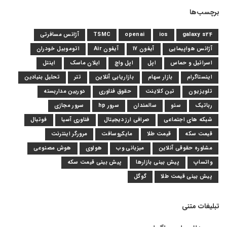
برچسب‌ها
galaxy s24
ios
openai
TSMC
آژانس مسافرتی
آژانس هواپیمایی
آیفون 17
آیفون Air
اتوموبیل خودران
اسرائیل و حماس
اپل
اپل واچ
ایلان ماسک
اینتل
اینستاگرام
بازار سهام
بازاریابی آنلاین
تتر
تحلیل بنیادین
تلویزیون
تین کلاینت
حقوق فناوری
دوربین مداربسته
رباتیک
سئو
سالمندان
سرور hp
سرور مجازی
شبکه های اجتماعی
صرافی ارز دیجیتال
فناوری آسیا
فوتبال
قیمت سکه
قیمت طلا
مایکروسافت
مرورگر اینترنت
مشاوره حقوقی آنلاین
میزبانی وب
هواوی
هوش مصنوعی
واتساپ
پیش بینی بازارها
پیش بینی قیمت سکه
پیش بینی قیمت طلا
گوگل
تبلیغات متنی