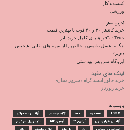
کسب و کار
ورزشی
آخرین اخبار
خرید کانتینر ۲۰ و ۴۰ فوت با بهترین قیمت
Car Tyres: راهنمای کامل خرید تایر
چگونه عسل طبیعی و خالص را از نمونه‌های تقلبی تشخیص
دهیم؟
ایزوگام سرویس بهداشتی
لینک های مفید
خرید فالور اینستاگرام
/
سرور مجازی
خرید رپورتاژ
برچسب‌ها
TSMC
openai
ios
galaxy s24
آژانس مسافرتی
آژانس هواپیمایی
آیفون 17
آیفون Air
اتوموبیل خودران
اسرائیل و حماس
اپل
اپل واچ
ایلان ماسک
اینتل