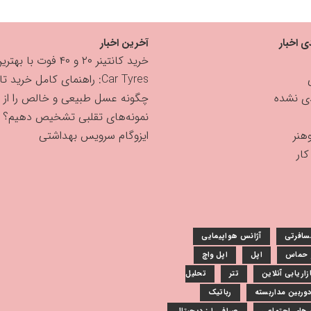
ی اخبار
آخرین اخبار
خرید کانتینر ۲۰ و ۴۰ فوت با بهترین قیمت
Car Tyres: راهنمای کامل خرید تایر
دی نشده
چگونه عسل طبیعی و خالص را از
نمونه‌های تقلبی تشخیص دهیم؟
هنر
ایزوگام سرویس بهداشتی
ار
سافرتی
آژانس هواپیمایی
و حماس
اپل
اپل واچ
زاریابی آنلاین
تتر
تحلیل
دوربین مداربسته
رباتیک