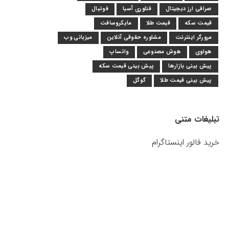
صرافی ارز دیجیتال
فناوری آسیا
فوتبال
قیمت سکه
قیمت طلا
مایکروسافت
مرورگر اینترنت
مشاوره حقوقی آنلاین
میزبانی وب
هواوی
هوش مصنوعی
واتساپ
پیش بینی بازارها
پیش بینی قیمت سکه
پیش بینی قیمت طلا
گوگل
تبلیغات متنی
خرید فالور اینستاگرام