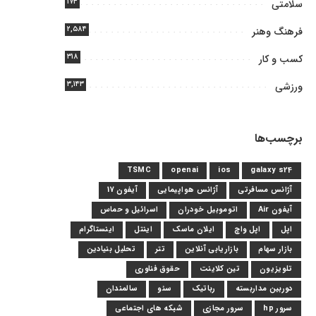
۱۷۴
سلامتی
۲,۵۸۴
فرهنگ وهنر
۳۱۸
کسب و کار
۳,۱۴۳
ورزشی
برچسب‌ها
TSMC
openai
ios
galaxy s24
آژانس مسافرتی
آژانس هواپیمایی
آیفون 17
آیفون Air
اتوموبیل خودران
اسرائیل و حماس
اپل
اپل واچ
ایلان ماسک
اینتل
اینستاگرام
بازار سهام
بازاریابی آنلاین
تتر
تحلیل بنیادین
تلویزیون
تین کلاینت
حقوق فناوری
دوربین مداربسته
رباتیک
سئو
سالمندان
سرور hp
سرور مجازی
شبکه های اجتماعی