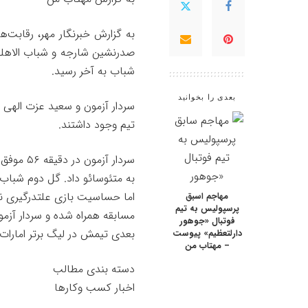
به گزارش خبرنگار مهر، رقابت‌ه
صدرنشین شارجه و
شباب
الاهلی 
شباب
به آخر رسید.
بعدی را بخوانید
سردار آزمون و سعید عزت الهی ل
تیم وجود داشتند.
به
متئوسائو
داد. گل دوم
شباب
اما حساسیت بازی علتدرگیری نی
مهاجم اسبق
پرسپولیس به تیم
مسابقه همراه شده و سردار آزمو
فوتبال «جوهور
بعدی تیمش در لیگ برتر امارات
دارلتعظیم» پیوست
– مهتاب من
دسته بندی مطالب
اخبار کسب وکارها