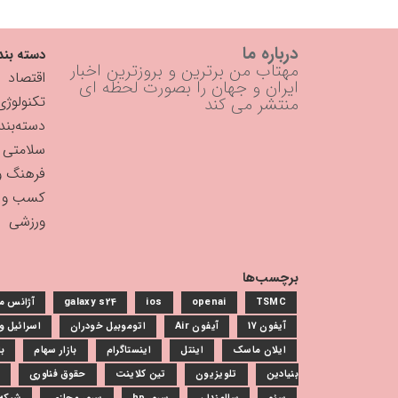
درباره ما
دسته بند
مهتاب من برترین و بروزترین اخبار
اقتصاد
ایران و جهان را بصورت لحظه ای
تکنولوژی
منتشر می کند
دسته‌بن
سلامتی
فرهنگ و
کسب و ک
ورزشی
برچسب‌ها
TSMC
openai
ios
galaxy s24
آژانس م
آیفون 17
آیفون Air
اتوموبیل خودران
اسرائیل 
ایلان ماسک
اینتل
اینستاگرام
بازار سهام
با
بنیادین
تلویزیون
تین کلاینت
حقوق فناوری