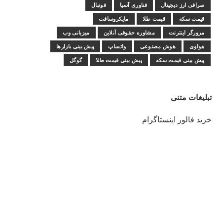
صرافی ارز دیجیتال
فناوری آسیا
فوتبال
قیمت سکه
قیمت طلا
مایکروسافت
مرورگر اینترنت
مشاوره حقوقی آنلاین
میزبانی وب
هواوی
هوش مصنوعی
واتساپ
پیش بینی بازارها
پیش بینی قیمت سکه
پیش بینی قیمت طلا
گوگل
تبلیغات متنی
خرید فالور اینستاگرام