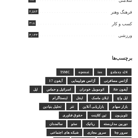
سلامتی
۲,۵۸۴
فرهنگ وهنر
۳۱۸
کسب و کار
۳,۱۴۳
ورزشی
برچسب‌ها
TSMC
openai
ios
galaxy s24
آژانس مسافرتی
آژانس هواپیمایی
آیفون 17
آیفون Air
اتوموبیل خودران
اسرائیل و حماس
اپل
اپل واچ
ایلان ماسک
اینتل
اینستاگرام
بازار سهام
بازاریابی آنلاین
تتر
تحلیل بنیادین
تلویزیون
تین کلاینت
حقوق فناوری
دوربین مداربسته
رباتیک
سئو
سالمندان
سرور hp
سرور مجازی
شبکه های اجتماعی