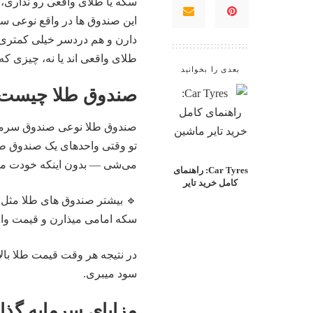
سکه یا طلای واقعی رو نداری، «ص
این صندوق‌ ها در واقع نوعی س
دارن و هم دردسر خیلی کمتری. ام
طلای واقعی‌ اند یا نه، چیزی‌ ک
بعدی را بخوانید
صندوق طلا چیست و
صندوق طلا نوعی صندوق سرمای
تو وقتی واحدهای یک صندوق طل
می‌شی — بدون اینکه خودت مست
Car Tyres: راهنمای
کامل خرید تایر
🔹 بیشتر صندوق‌ های طلا مثل 
سکه امامی میذارن و قیمت واحد 
در نتیجه هر وقت قیمت طلا بال
سود میبری.
مزایای سرمایه‌ گذا