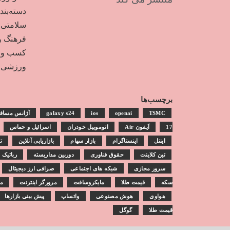
دسته‌بن
سلامتی
فرهنگ و
کسب و ک
ورزشی
برچسب‌ها
TSMC
openai
ios
galaxy s24
آژانس مساف
17
آیفون Air
اتوموبیل خودران
اسرائیل و حماس
اینتل
اینستاگرام
بازار سهام
بازاریابی آنلاین
ت
تین کلاینت
حقوق فناوری
دوربین مداربسته
رباتیک
سرور مجازی
شبکه های اجتماعی
صرافی ارز دیجیتال
سکه
قیمت طلا
مایکروسافت
مرورگر اینترنت
مش
هواوی
هوش مصنوعی
واتساپ
پیش بینی بازارها
قیمت طلا
گوگل