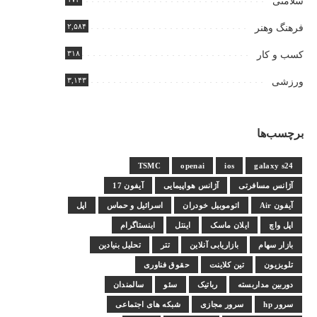
سلامتی
۲,۵۸۴
فرهنگ وهنر
۳۱۸
کسب و کار
۳,۱۴۳
ورزشی
برچسب‌ها
TSMC
openai
ios
galaxy s24
آژانس مسافرتی
آژانس هواپیمایی
آیفون 17
آیفون Air
اتوموبیل خودران
اسرائیل و حماس
اپل
اپل واچ
ایلان ماسک
اینتل
اینستاگرام
بازار سهام
بازاریابی آنلاین
تتر
تحلیل بنیادین
تلویزیون
تین کلاینت
حقوق فناوری
دوربین مداربسته
رباتیک
سئو
سالمندان
سرور hp
سرور مجازی
شبکه های اجتماعی