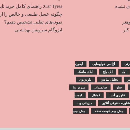
دی نشده
Car Tyres: راهنمای کامل خرید تایر
چگونه عسل طبیعی و خالص را از
هنر
نمونه‌های تقلبی تشخیص دهیم؟
ار
ایزوگام سرویس بهداشتی
رتی
آژانس هواپیمایی
آیفون
اپل
اپل واچ
ایلان ماسک
تر
تحلیل بنیادین
تلویزیون
سئو
سالمندان
سرور hp
فناوری آسیا
فوتبال
قیمت
اوره حقوقی آنلاین
میزبانی وب
پیش بینی قیمت سکه
پیش بینی