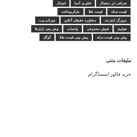
صرافی ارز دیجیتال
فناوری آسیا
فوتبال
قیمت سکه
قیمت طلا
مایکروسافت
مرورگر اینترنت
مشاوره حقوقی آنلاین
میزبانی وب
هواوی
هوش مصنوعی
واتساپ
پیش بینی بازارها
پیش بینی قیمت سکه
پیش بینی قیمت طلا
گوگل
تبلیغات متنی
خرید فالور اینستاگرام