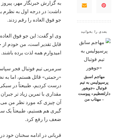
به گزارش خبرنگار مهر، پیروز ق
داشت: در درجه اول به نظرم با
جو فوق العاده را رقم زدند.
بعدی را بخوانید
وی او گفت: این جو فوق العاده
قابل تقدیر است، من خودم از 
امیدوارم همه لذت برده باشند.
سرمربی تیم فوتبال فجر سپاسی ش
«رحمتی» قائل هستم، اما به نظر
مهاجم اسبق
پرسپولیس به تیم
درست کردیم، طبیعتاً در سبکی
فوتبال «جوهور
مقداری با تمرین زیاد تر جبران م
دارلتعظیم» پیوست
– مهتاب من
آن چیزی که مورد نظر من می بو
گیری هم هستیم، طبیعتاً یک سری
ضعف را رفع کرد.
قربانی در ادامه سخنان خود در