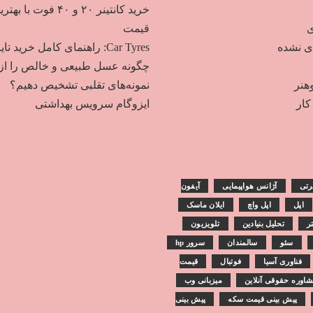
خرید کانتینر ۲۰ و ۴۰ فوت با به
ی
قیمت
دی نشده
Car Tyres: راهنمای کامل خرید تایر
چگونه عسل طبیعی و خالص را از
هنر
نمونه‌های تقلبی تشخیص دهیم؟
ار
ایزوگام سرویس بهداشتی
رتی
آژانس هواپیمایی
آیفون
اپل
اپل واچ
ایلان ماسک
تر
تحلیل بنیادین
تلویزیون
سئو
سالمندان
سرور hp
فناوری آسیا
فوتبال
قیمت
اوره حقوقی آنلاین
میزبانی وب
پیش بینی قیمت سکه
پیش بینی