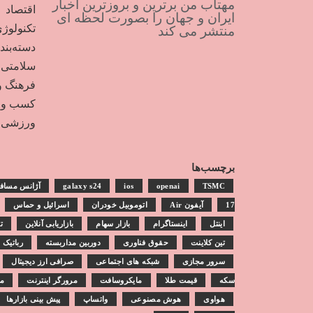
مهتاب من برترین و بروزترین اخبار
اقتصاد
ایران و جهان را بصورت لحظه ای
تکنولوژ
منتشر می کند
دسته‌بن
سلامتی
فرهنگ و
کسب و ک
ورزشی
برچسب‌ها
TSMC
openai
ios
galaxy s24
آژانس مساف
17
آیفون Air
اتوموبیل خودران
اسرائیل و حماس
اینتل
اینستاگرام
بازار سهام
بازاریابی آنلاین
ت
تین کلاینت
حقوق فناوری
دوربین مداربسته
رباتیک
سرور مجازی
شبکه های اجتماعی
صرافی ارز دیجیتال
سکه
قیمت طلا
مایکروسافت
مرورگر اینترنت
مش
هواوی
هوش مصنوعی
واتساپ
پیش بینی بازارها