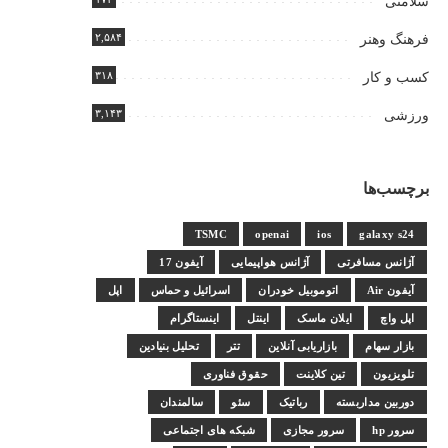
سلامتی
۲,۵۸۴
فرهنگ وهنر
۳۱۸
کسب و کار
۳,۱۴۳
ورزشی
برچسب‌ها
TSMC
openai
ios
galaxy s24
آژانس مسافرتی
آژانس هواپیمایی
آیفون 17
آیفون Air
اتوموبیل خودران
اسرائیل و حماس
اپل
اپل واچ
ایلان ماسک
اینتل
اینستاگرام
بازار سهام
بازاریابی آنلاین
تتر
تحلیل بنیادین
تلویزیون
تین کلاینت
حقوق فناوری
دوربین مداربسته
رباتیک
سئو
سالمندان
سرور hp
سرور مجازی
شبکه های اجتماعی