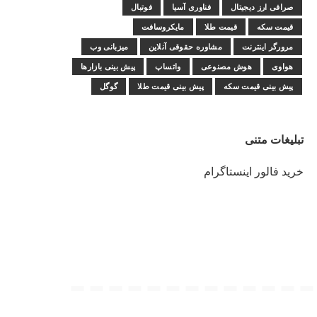
صرافی ارز دیجیتال
فناوری آسیا
فوتبال
قیمت سکه
قیمت طلا
مایکروسافت
مرورگر اینترنت
مشاوره حقوقی آنلاین
میزبانی وب
هواوی
هوش مصنوعی
واتساپ
پیش بینی بازارها
پیش بینی قیمت سکه
پیش بینی قیمت طلا
گوگل
تبلیغات متنی
خرید فالور اینستاگرام