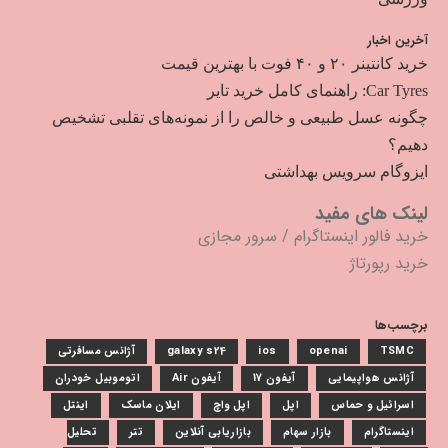
آخرین اخبار
خرید کانتینر ۲۰ و ۴۰ فوت با بهترین قیمت
Car Tyres: راهنمای کامل خرید تایر
چگونه عسل طبیعی و خالص را از نمونه‌های تقلبی تشخیص
دهیم؟
ایزوگام سرویس بهداشتی
لینک های مفید
خرید فالور اینستاگرام
/
سرور مجازی
خرید رپورتاژ
برچسب‌ها
TSMC
openai
ios
galaxy s24
آژانس مسافرتی
آژانس هواپیمایی
آیفون 17
آیفون Air
اتوموبیل خودران
اسرائیل و حماس
اپل
اپل واچ
ایلان ماسک
اینتل
اینستاگرام
بازار سهام
بازاریابی آنلاین
تتر
تحلیل