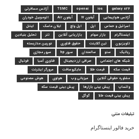
galaxy s24
ios
openai
TSMC
آژانس مسافرتی
آژانس هواپیمایی
آیفون 17
آیفون Air
اتوموبیل خودران
اسرائیل و حماس
اپل
اپل واچ
ایلان ماسک
اینتل
اینستاگرام
بازار سهام
بازاریابی آنلاین
تتر
تحلیل بنیادین
تلویزیون
تین کلاینت
حقوق فناوری
دوربین مداربسته
رباتیک
سئو
سالمندان
سرور hp
سرور مجازی
شبکه های اجتماعی
صرافی ارز دیجیتال
فناوری آسیا
فوتبال
قیمت سکه
قیمت طلا
مایکروسافت
مرورگر اینترنت
مشاوره حقوقی آنلاین
میزبانی وب
هواوی
هوش مصنوعی
واتساپ
پیش بینی بازارها
پیش بینی قیمت سکه
پیش بینی قیمت طلا
گوگل
تبلیغات متنی
خرید فالور اینستاگرام