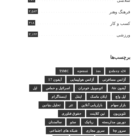
سلامتی
۲,۵۸۴
فرهنگ وهنر
۳۱۸
کسب و کار
۳,۱۴۳
ورزشی
برچسب‌ها
TSMC
openai
ios
galaxy s24
آژانس مسافرتی
آژانس هواپیمایی
آیفون 17
آیفون Air
اتوموبیل خودران
اسرائیل و حماس
اپل
اپل واچ
ایلان ماسک
اینتل
اینستاگرام
بازار سهام
بازاریابی آنلاین
تتر
تحلیل بنیادین
تلویزیون
تین کلاینت
حقوق فناوری
دوربین مداربسته
رباتیک
سئو
سالمندان
سرور hp
سرور مجازی
شبکه های اجتماعی