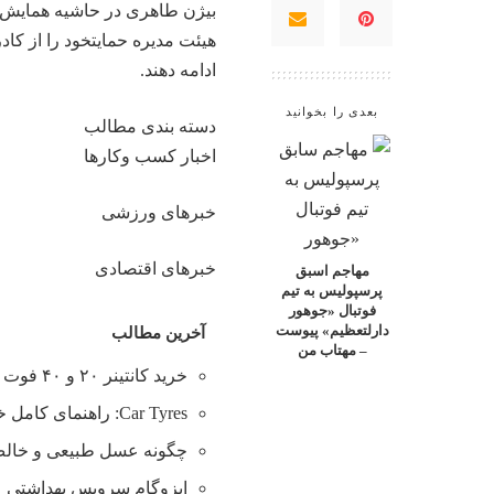
بیژن طاهری در حاشیه همایش م
هیئت مدیره حمایتخود را از کادر
ادامه دهند.
بعدی را بخوانید
دسته بندی مطالب
اخبار کسب وکارها
خبرهای ورزشی
خبرهای اقتصادی
مهاجم اسبق
پرسپولیس به تیم
فوتبال «جوهور
دارلتعظیم» پیوست
آخرین مطالب
– مهتاب من
خرید کانتینر ۲۰ و ۴۰ فوت با بهترین قیمت
Car Tyres: راهنمای کامل خرید تایر
چگونه عسل طبیعی و خالص 
ایزوگام سرویس بهداشتی