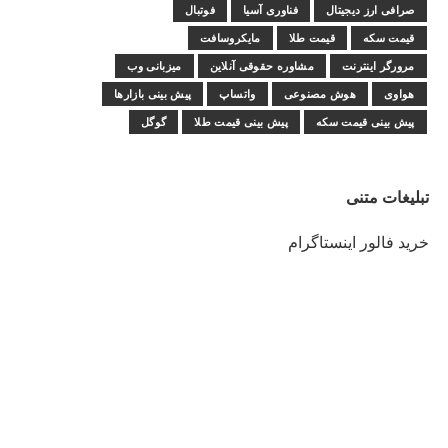
صرافی ارز دیجیتال
فناوری آسیا
فوتبال
قیمت سکه
قیمت طلا
مایکروسافت
مرورگر اینترنت
مشاوره حقوقی آنلاین
میزبانی وب
هواوی
هوش مصنوعی
واتساپ
پیش بینی بازارها
پیش بینی قیمت سکه
پیش بینی قیمت طلا
گوگل
تبلیغات متنی
خرید فالور اینستاگرام