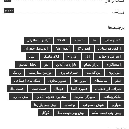
کسب و کار
۳,۱۴۳
ورزشی
برچسب‌ها
galaxy s24
ios
openai
TSMC
آژانس مسافرتی
آژانس هواپیمایی
آیفون 17
آیفون Air
اتوموبیل خودران
اسرائیل و حماس
اپل
اپل واچ
ایلان ماسک
اینتل
اینستاگرام
بازار سهام
بازاریابی آنلاین
تتر
تحلیل بنیادین
تلویزیون
تین کلاینت
حقوق فناوری
دوربین مداربسته
رباتیک
سئو
سالمندان
سرور hp
سرور مجازی
شبکه های اجتماعی
صرافی ارز دیجیتال
فناوری آسیا
فوتبال
قیمت سکه
قیمت طلا
مایکروسافت
مرورگر اینترنت
مشاوره حقوقی آنلاین
میزبانی وب
هواوی
هوش مصنوعی
واتساپ
پیش بینی بازارها
پیش بینی قیمت سکه
پیش بینی قیمت طلا
گوگل