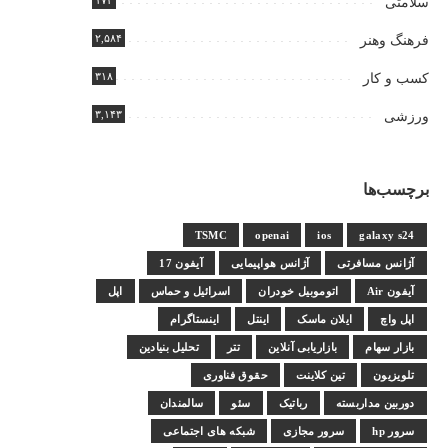
۱۷۴
سلامتی
۲,۵۸۴
فرهنگ وهنر
۳۱۸
کسب و کار
۳,۱۴۳
ورزشی
برچسب‌ها
TSMC
openai
ios
galaxy s24
آژانس مسافرتی
آژانس هواپیمایی
آیفون 17
آیفون Air
اتوموبیل خودران
اسرائیل و حماس
اپل
اپل واچ
ایلان ماسک
اینتل
اینستاگرام
بازار سهام
بازاریابی آنلاین
تتر
تحلیل بنیادین
تلویزیون
تین کلاینت
حقوق فناوری
دوربین مداربسته
رباتیک
سئو
سالمندان
سرور hp
سرور مجازی
شبکه های اجتماعی