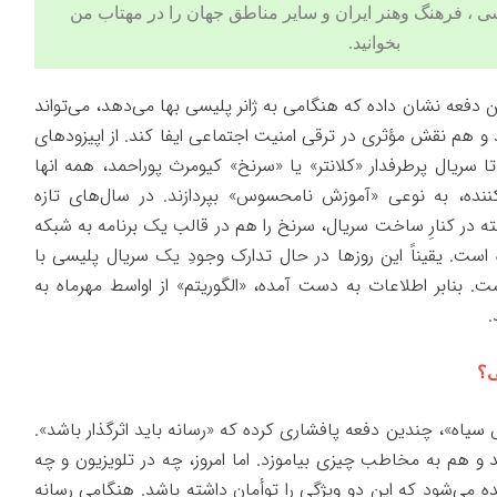
ی
،
فرهنگ وهنر
ایران و سایر مناطق جهان را در مهتاب من
بخوانید.
 دفعه نشان داده که هنگامی به ژانر پلیسی بها می‌دهد، می‌تواند
هم نقش مؤثری در ترقی امنیت اجتماعی ایفا کند. از اپیزودهای
تا سریال پرطرفدار «کلانتر» یا «سرنخ» کیومرث پوراحمد، همه انها
‌کننده، به نوعی «آموزش نامحسوس» بپردازند. در سال‌های تازه
ه در کنارِ ساخت سریال، سرنخ را هم در قالب یک برنامه به شبکه
 است. یقیناً این روزها در حال تدارک وجودِ یک سریال پلیسی با
. بنابر اطلاعات به دست آمده، «الگوریتم» از اواسط مهرماه به
.
ی؟
سیاه»، چندین دفعه پافشاری کرده که «رسانه باید اثرگذار باشد».
 هم به مخاطب چیزی بیاموزد. اما امروز، چه در تلویزیون و چه
ه می‌شود که این دو ویژگی را توأمان داشته باشد. هنگامی رسانه