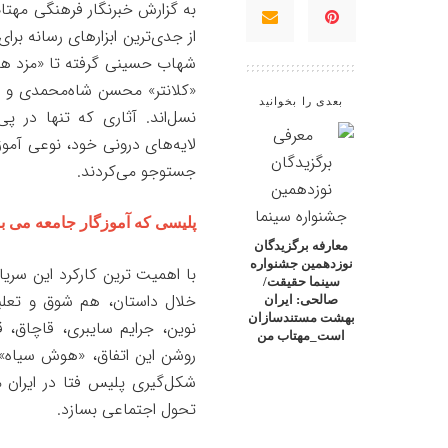
به گزارش خبرنگار فرهنگی
مهتا
از جدی‌ترین ابزارهای رسانه بر
شهاب حسینی گرفته تا «مزد هر
«کلانتر» محسن شاه‌محمدی و 
بعدی را بخوانید
نسل‌اند. آثاری که تنها در 
لایه‌های درونی خود، نوعی آم
جستوجو می‌کردند.
پلیسی که آموزگار جامعه می بو
معارفه برگزیدگان
نوزدهمین جشنواره
با اهمیت ترین کارکرد این سر
سینما حقیقت/
خلال داستان، هم شوق و تعلیق
صالحی: ایران
بهشت مستندسازان
نوین، جرایم سایبری، قاچاق، 
است_مهتاب من
روشن این اتفاق، «هوش سیاه» 
شکل‌گیری پلیس فتا در ایران م
تحول اجتماعی بسازد.