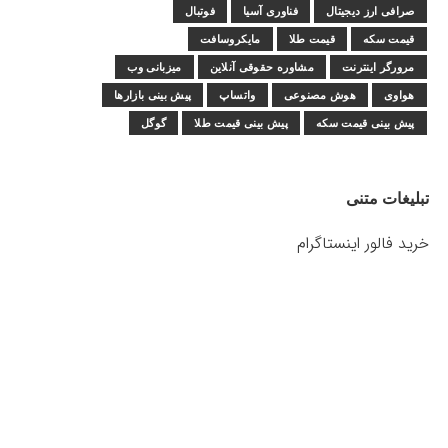
صرافی ارز دیجیتال
فناوری آسیا
فوتبال
قیمت سکه
قیمت طلا
مایکروسافت
مرورگر اینترنت
مشاوره حقوقی آنلاین
میزبانی وب
هواوی
هوش مصنوعی
واتساپ
پیش بینی بازارها
پیش بینی قیمت سکه
پیش بینی قیمت طلا
گوگل
تبلیغات متنی
خرید فالور اینستاگرام