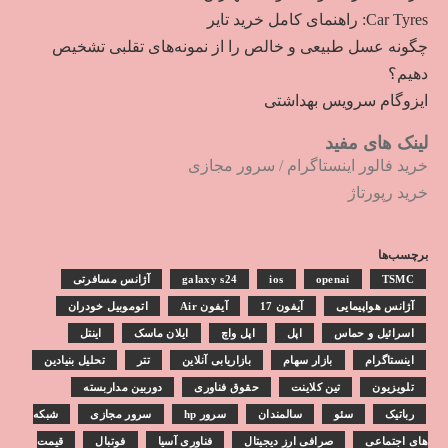
Car Tyres: راهنمای کامل خرید تایر
چگونه عسل طبیعی و خالص را از نمونه‌های تقلبی تشخیص
دهیم؟
ایزوگام سرویس بهداشتی
لینک های مفید
خرید فالور اینستاگرام
/
سرور مجازی
خرید رپورتاژ
برچسب‌ها
TSMC
openai
ios
galaxy s24
آژانس مسافرتی
آژانس هواپیمایی
آیفون 17
آیفون Air
اتوموبیل خودران
اسرائیل و حماس
اپل
اپل واچ
ایلان ماسک
اینتل
اینستاگرام
بازار سهام
بازاریابی آنلاین
تتر
تحلیل بنیادین
تلویزیون
تین کلاینت
حقوق فناوری
دوربین مداربسته
رباتیک
سئو
سالمندان
سرور hp
سرور مجازی
شبکه
های اجتماعی
صرافی ارز دیجیتال
فناوری آسیا
فوتبال
قیمت