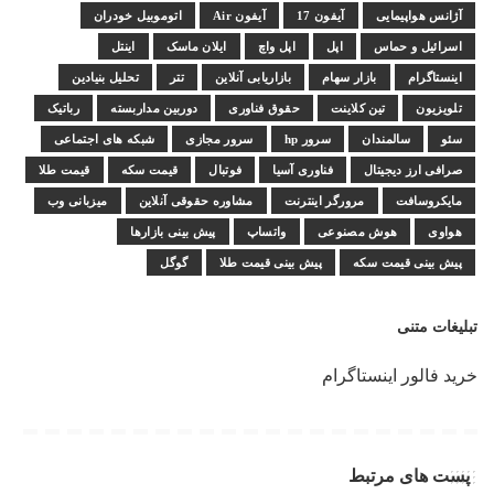
آژانس هواپیمایی
آیفون 17
آیفون Air
اتوموبیل خودران
اسرائیل و حماس
اپل
اپل واچ
ایلان ماسک
اینتل
اینستاگرام
بازار سهام
بازاریابی آنلاین
تتر
تحلیل بنیادین
تلویزیون
تین کلاینت
حقوق فناوری
دوربین مداربسته
رباتیک
سئو
سالمندان
سرور hp
سرور مجازی
شبکه های اجتماعی
صرافی ارز دیجیتال
فناوری آسیا
فوتبال
قیمت سکه
قیمت طلا
مایکروسافت
مرورگر اینترنت
مشاوره حقوقی آنلاین
میزبانی وب
هواوی
هوش مصنوعی
واتساپ
پیش بینی بازارها
پیش بینی قیمت سکه
پیش بینی قیمت طلا
گوگل
تبلیغات متنی
خرید فالور اینستاگرام
پست های مرتبط