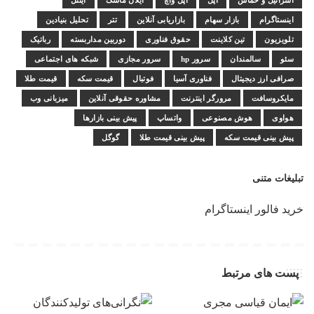
اسرائیل و حماس
اپل
اپل واچ
ایلان ماسک
اینتل
اینستاگرام
بازار سهام
بازاریابی آنلاین
تتر
تحلیل بنیادین
تلویزیون
تین کلاینت
حقوق فناوری
دوربین مداربسته
رباتیک
سئو
سالمندان
سرور hp
سرور مجازی
شبکه های اجتماعی
صرافی ارز دیجیتال
فناوری آسیا
فوتبال
قیمت سکه
قیمت طلا
مایکروسافت
مرورگر اینترنت
مشاوره حقوقی آنلاین
میزبانی وب
هواوی
هوش مصنوعی
واتساپ
پیش بینی بازارها
پیش بینی قیمت سکه
پیش بینی قیمت طلا
گوگل
تبلیغات متنی
خرید فالور اینستاگرام
پست های مرتبط