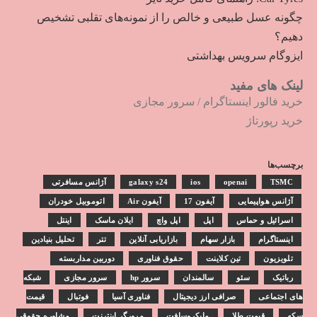
چگونه عسل طبیعی و خالص را از نمونه‌های تقلبی تشخیص
دهیم؟
ایزوگام سرویس بهداشتی
لینک های مفید
خرید فالور اینستاگرام
/
سرور مجازی
خرید رپورتاژ
برچسب‌ها
TSMC
openai
ios
galaxy s24
آژانس مسافرتی
آژانس هواپیمایی
آیفون 17
آیفون Air
اتوموبیل خودران
اسرائیل و حماس
اپل
اپل واچ
ایلان ماسک
اینتل
اینستاگرام
بازار سهام
بازاریابی آنلاین
تتر
تحلیل بنیادین
تلویزیون
تین کلاینت
حقوق فناوری
دوربین مداربسته
رباتیک
سئو
سالمندان
سرور hp
سرور مجازی
شبکه
های اجتماعی
صرافی ارز دیجیتال
فناوری آسیا
فوتبال
قیمت
سکه
قیمت طلا
مایکروسافت
مرورگر اینترنت
مشاوره حقوقی