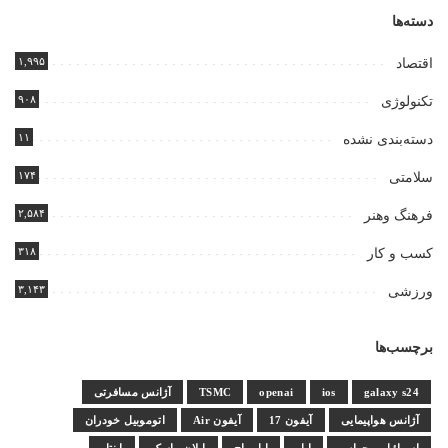
دسته‌ها
۱,۹۹۵
اقتصاد
۹۰۸
تکنولوژی
۱۱
دسته‌بندی نشده
۱۷۴
سلامتی
۲,۵۸۴
فرهنگ وهنر
۳۱۸
کسب و کار
۳,۱۴۳
ورزشی
برچسب‌ها
galaxy s24
ios
openai
TSMC
آژانس مسافرتی
آژانس هواپیمایی
آیفون 17
آیفون Air
اتوموبیل خودران