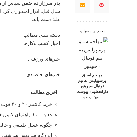
سال قبل، ابراز امیدواری کرد ا
طلا دست یابد.
بعدی را بخوانید
دسته بندی مطالب
اخبار کسب وکارها
خبرهای ورزشی
خبرهای اقتصادی
مهاجم اسبق
پرسپولیس به تیم
فوتبال «جوهور
دارلتعظیم» پیوست
آخرین مطالب
– مهتاب من
خرید کانتینر ۲۰ و ۴۰ فوت با بهترین قیمت
Car Tyres: راهنمای کامل خرید تایر
چگونه عسل طبیعی و خالص 
ایزوگام سرویس بهداشتی