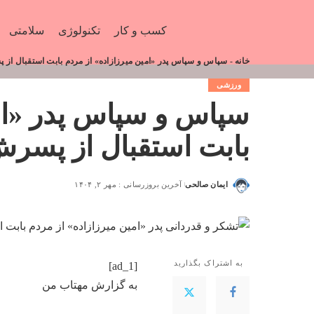
کسب و کار
تکنولوژی
سلامتی
خانه
-
سپاس و سپاس پدر «امین میرزازاده» از مردم بابت استقبال از
ورزشی
سپاس و سپاس پدر «امی
بابت استقبال از پسر
ایمان صالحی
آخرین بروزرسانی : مهر ۲, ۱۴۰۴
به اشتراک بگذارید
[ad_1]
به گزارش
مهتاب من