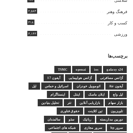
سلامتی
۲,۵۸۴
فرهنگ وهنر
۳۱۸
کسب و کار
۳,۱۴۳
ورزشی
برچسب‌ها
TSMC
openai
ios
galaxy s24
آژانس مسافرتی
آژانس هواپیمایی
آیفون 17
آیفون Air
اتوموبیل خودران
اسرائیل و حماس
اپل
اپل واچ
ایلان ماسک
اینتل
اینستاگرام
بازار سهام
بازاریابی آنلاین
تتر
تحلیل بنیادین
تلویزیون
تین کلاینت
حقوق فناوری
دوربین مداربسته
رباتیک
سئو
سالمندان
سرور hp
سرور مجازی
شبکه های اجتماعی