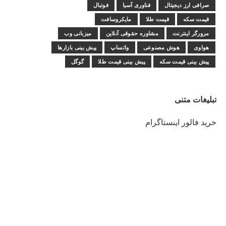
صرافی ارز دیجیتال
فناوری آسیا
فوتبال
قیمت سکه
قیمت طلا
مایکروسافت
مرورگر اینترنت
مشاوره حقوقی آنلاین
میزبانی وب
هواوی
هوش مصنوعی
واتساپ
پیش بینی بازارها
پیش بینی قیمت سکه
پیش بینی قیمت طلا
گوگل
تبلیغات متنی
خرید فالور اینستاگرام