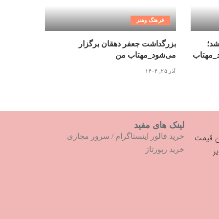
فرهنگ وهنر
شد؛
بزرگداشت جعفر دهقان برگزار
د_مهتاب
می‌شود_مهتاب من
آذر ۲۵, ۱۴۰۴
لینک های مفید
خرید فالور اینستاگرام
/
سرور مجازی
خرید رپورتاژ