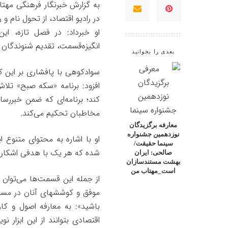
به گزارش خبرنگار فرهنگی
مهتا
در رادیو اقتصاد، از تحول نام 
او خبرداد: در فصل تازه، ای
انگیزه‌قسمت، تقدیم شنوندگان
بعدی را بخوانید
سوادکوهی با پافشاری بر این ک
افزود: برنامه «سکه صبح» تلاش 
کند؛ برنامه‌ای که ضمن خبر‌رسا
مخاطبان تحکیم می‌کند.
معارفه برگزیدگان
نوزدهمین جشنواره
او با اشاره به محتوای متنوع
سینما حقیقت/
شده که هر یک با هدفی اشکار ط
صالحی: ایران
بهشت مستندسازان
است_مهتاب من
از جمله این قسمت‌ها می‌توان به 
موفق و کوششهای آنان در مسی
باشید»: به معارفه اصول و کا
اقتصادی بتوانند از این ابزار