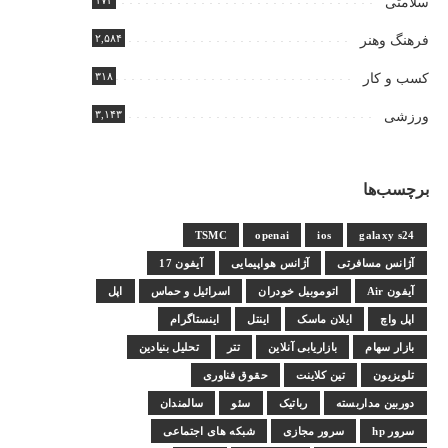
۱۷۴
سلامتی
۲,۵۸۴
فرهنگ وهنر
۳۱۸
کسب و کار
۳,۱۴۳
ورزشی
برچسب‌ها
TSMC
openai
ios
galaxy s24
آژانس مسافرتی
آژانس هواپیمایی
آیفون 17
آیفون Air
اتوموبیل خودران
اسرائیل و حماس
اپل
اپل واچ
ایلان ماسک
اینتل
اینستاگرام
بازار سهام
بازاریابی آنلاین
تتر
تحلیل بنیادین
تلویزیون
تین کلاینت
حقوق فناوری
دوربین مداربسته
رباتیک
سئو
سالمندان
سرور hp
سرور مجازی
شبکه های اجتماعی