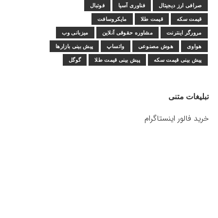
صرافی ارز دیجیتال
فناوری آسیا
فوتبال
قیمت سکه
قیمت طلا
مایکروسافت
مرورگر اینترنت
مشاوره حقوقی آنلاین
میزبانی وب
هواوی
هوش مصنوعی
واتساپ
پیش بینی بازارها
پیش بینی قیمت سکه
پیش بینی قیمت طلا
گوگل
تبلیغات متنی
خرید فالور اینستاگرام