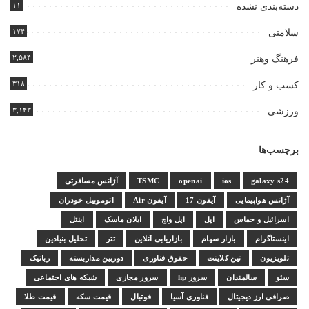
۱۱
دسته‌بندی نشده
۱۷۴
سلامتی
۲,۵۸۴
فرهنگ وهنر
۳۱۸
کسب و کار
۳,۱۴۳
ورزشی
برچسب‌ها
galaxy s24
ios
openai
TSMC
آژانس مسافرتی
آژانس هواپیمایی
آیفون 17
آیفون Air
اتوموبیل خودران
اسرائیل و حماس
اپل
اپل واچ
ایلان ماسک
اینتل
اینستاگرام
بازار سهام
بازاریابی آنلاین
تتر
تحلیل بنیادین
تلویزیون
تین کلاینت
حقوق فناوری
دوربین مداربسته
رباتیک
سئو
سالمندان
سرور hp
سرور مجازی
شبکه های اجتماعی
صرافی ارز دیجیتال
فناوری آسیا
فوتبال
قیمت سکه
قیمت طلا