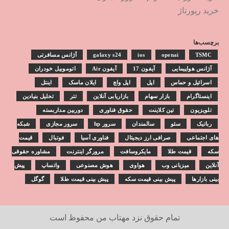
خرید رپورتاژ
برچسب‌ها
TSMC
openai
ios
galaxy s24
آژانس مسافرتی
آژانس هواپیمایی
آیفون 17
آیفون Air
اتوموبیل خودران
اسرائیل و حماس
اپل
اپل واچ
ایلان ماسک
اینتل
اینستاگرام
بازار سهام
بازاریابی آنلاین
تتر
تحلیل بنیادین
تلویزیون
تین کلاینت
حقوق فناوری
دوربین مداربسته
رباتیک
سئو
سالمندان
سرور hp
سرور مجازی
شبکه
های اجتماعی
صرافی ارز دیجیتال
فناوری آسیا
فوتبال
قیمت
سکه
قیمت طلا
مایکروسافت
مرورگر اینترنت
مشاوره حقوقی
آنلاین
میزبانی وب
هواوی
هوش مصنوعی
واتساپ
پیش
بینی بازارها
پیش بینی قیمت سکه
پیش بینی قیمت طلا
گوگل
تمام حقوق نزد
مهتاب من
محفوظ است