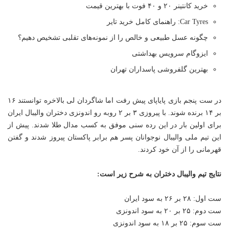
خرید کانتینر ۲۰ و ۴۰ فوت با بهترین قیمت
Car Tyres: راهنمای کامل خرید تایر
چگونه عسل طبیعی و خالص را از نمونه‌های تقلبی تشخیص دهیم؟
ایزوگام سرویس بهداشتی
بهترین گلفروشی پاسداران تهران
در ست پنجم بازی پایاپای پیش رفت اما شاگردان لی بالاخره توانستند ۱۶
بر ۱۴ برنده شوند. با پیروزی ۳ بر ۲ روبه رو اندونزی دختران والیبال ایران
برای اولین بار در این رده سنی موفق به کسب مدال طلا شدند. پیش از
این تیم ملی والیبال نوجوانان پسر هم برابر پاکستان پیروز شدند و گفتن
قهرمانی را از آن خود کردند.
نتایج تیم والیبال دختران به شرح زیر است:
ست اول: ۲۸ بر ۲۶ به سود ایران
ست دوم: ۲۵ بر ۲۰ به سود اندونزی
ست سوم: ۲۵ بر ۱۸ به سود اندونزی