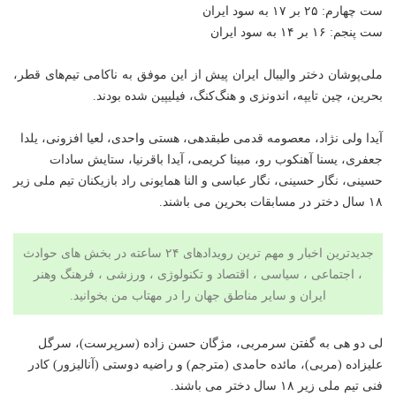
ست چهارم: ۲۵ بر ۱۷ به سود ایران
ست پنجم: ۱۶ بر ۱۴ به سود ایران
ملی‌پوشان دختر والیبال ایران پیش از این موفق به ناکامی تیم‌های قطر،
بحرین، چین تایپه، اندونزی و هنگ‌کنگ، فیلیپین شده بودند.
آیدا ولی نژاد، معصومه قدمی طبقدهی، هستی واحدی، لعیا افزونی، یلدا
جعفری، یسنا آهنکوب رو، مبینا کریمی، آیدا باقرنیا، ستایش سادات
حسینی، نگار حسینی، نگار عباسی و النا همایونی راد بازیکنان تیم ملی زیر
۱۸ سال دختر در مسابقات بحرین می باشند.
جدیدترین اخبار و مهم ترین رویدادهای ۲۴ ساعته در بخش های حوادث
، اجتماعی ، سیاسی ،
اقتصاد
و
تکنولوژی
، ورزشی ،
فرهنگ وهنر
ایران و سایر مناطق جهان را در
مهتاب من
بخوانید.
لی دو هی به گفتن سرمربی، مژگان حسن زاده (سرپرست)، سرگل
علیزاده (مربی)، مائده حامدی (مترجم) و راضیه دوستی (آنالیزور) کادر
فنی تیم ملی زیر ۱۸ سال دختر می باشند.