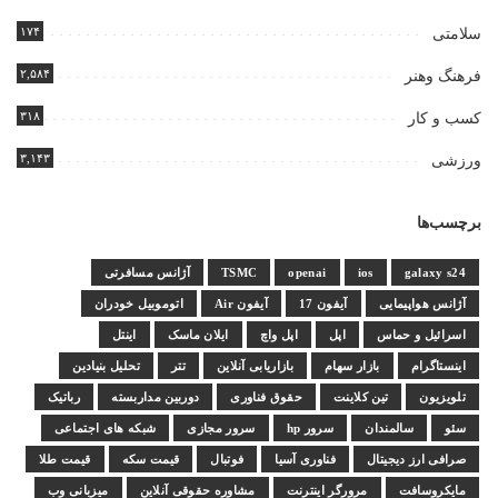
۱۷۴
سلامتی
۲,۵۸۴
فرهنگ وهنر
۳۱۸
کسب و کار
۳,۱۴۳
ورزشی
برچسب‌ها
galaxy s24
ios
openai
TSMC
آژانس مسافرتی
آژانس هواپیمایی
آیفون 17
آیفون Air
اتوموبیل خودران
اسرائیل و حماس
اپل
اپل واچ
ایلان ماسک
اینتل
اینستاگرام
بازار سهام
بازاریابی آنلاین
تتر
تحلیل بنیادین
تلویزیون
تین کلاینت
حقوق فناوری
دوربین مداربسته
رباتیک
سئو
سالمندان
سرور hp
سرور مجازی
شبکه های اجتماعی
صرافی ارز دیجیتال
فناوری آسیا
فوتبال
قیمت سکه
قیمت طلا
مایکروسافت
مرورگر اینترنت
مشاوره حقوقی آنلاین
میزبانی وب