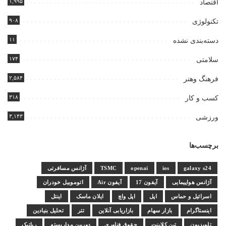
۱,۹۹۵
اقتصاد
۹۰۸
تکنولوژی
۱۱
دسته‌بندی نشده
۱۷۴
سلامتی
۲,۵۸۴
فرهنگ وهنر
۳۱۸
کسب و کار
۳,۱۴۳
ورزشی
برچسب‌ها
galaxy s24
ios
openai
TSMC
آژانس مسافرتی
آژانس هواپیمایی
آیفون 17
آیفون Air
اتوموبیل خودران
اسرائیل و حماس
اپل
اپل واچ
ایلان ماسک
اینتل
اینستاگرام
بازار سهام
بازاریابی آنلاین
تتر
تحلیل بنیادین
تلویزیون
تین کلاینت
حقوق فناوری
دوربین مداربسته
رباتیک