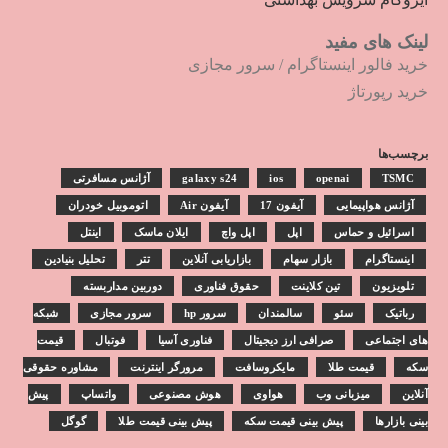
لینک های مفید
خرید فالور اینستاگرام
/
سرور مجازی
خرید رپورتاژ
برچسب‌ها
TSMC
openai
ios
galaxy s24
آژانس مسافرتی
آژانس هواپیمایی
آیفون 17
آیفون Air
اتوموبیل خودران
اسرائیل و حماس
اپل
اپل واچ
ایلان ماسک
اینتل
اینستاگرام
بازار سهام
بازاریابی آنلاین
تتر
تحلیل بنیادین
تلویزیون
تین کلاینت
حقوق فناوری
دوربین مداربسته
رباتیک
سئو
سالمندان
سرور hp
سرور مجازی
شبکه
های اجتماعی
صرافی ارز دیجیتال
فناوری آسیا
فوتبال
قیمت
سکه
قیمت طلا
مایکروسافت
مرورگر اینترنت
مشاوره حقوقی
آنلاین
میزبانی وب
هواوی
هوش مصنوعی
واتساپ
پیش
بینی بازارها
پیش بینی قیمت سکه
پیش بینی قیمت طلا
گوگل