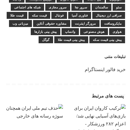
سئو
سالمندان
سرور hp
سرور مجازی
شبکه های اجتماعی
صرافی ارز دیجیتال
فناوری آسیا
فوتبال
قیمت سکه
قیمت طلا
مایکروسافت
مرورگر اینترنت
مشاوره حقوقی آنلاین
میزبانی وب
هواوی
هوش مصنوعی
واتساپ
پیش بینی بازارها
پیش بینی قیمت سکه
پیش بینی قیمت طلا
گوگل
تبلیغات متنی
خرید فالور اینستاگرام
پست های مرتبط