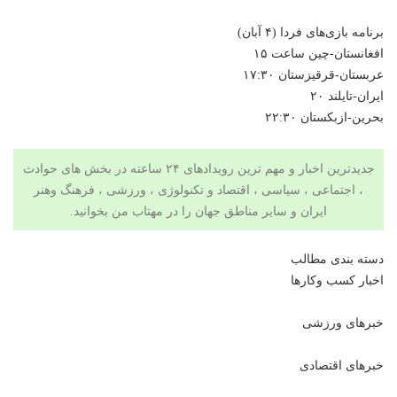
برنامه بازی‌های فردا (۴ آبان)
افغانستان-چین ساعت ۱۵
عربستان-قرقیزستان ۱۷:۳۰
ایران-تایلند ۲۰
بحرین-ازبکستان ۲۲:۳۰
جدیدترین اخبار و مهم ترین رویدادهای ۲۴ ساعته در بخش های حوادث
، اجتماعی ، سیاسی ،
اقتصاد
و
تکنولوژی
،
ورزشی
،
فرهنگ وهنر
ایران و سایر مناطق جهان را در
مهتاب من
بخوانید.
دسته بندی مطالب
اخبار کسب وکارها
خبرهای ورزشی
خبرهای اقتصادی