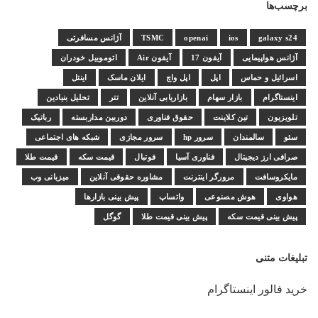
برچسب‌ها
galaxy s24
ios
openai
TSMC
آژانس مسافرتی
آژانس هواپیمایی
آیفون 17
آیفون Air
اتوموبیل خودران
اسرائیل و حماس
اپل
اپل واچ
ایلان ماسک
اینتل
اینستاگرام
بازار سهام
بازاریابی آنلاین
تتر
تحلیل بنیادین
تلویزیون
تین کلاینت
حقوق فناوری
دوربین مداربسته
رباتیک
سئو
سالمندان
سرور hp
سرور مجازی
شبکه های اجتماعی
صرافی ارز دیجیتال
فناوری آسیا
فوتبال
قیمت سکه
قیمت طلا
مایکروسافت
مرورگر اینترنت
مشاوره حقوقی آنلاین
میزبانی وب
هواوی
هوش مصنوعی
واتساپ
پیش بینی بازارها
پیش بینی قیمت سکه
پیش بینی قیمت طلا
گوگل
تبلیغات متنی
خرید فالور اینستاگرام