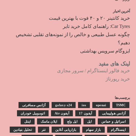
آخرین اخبار
خرید کانتینر ۲۰ و ۴۰ فوت با بهترین قیمت
Car Tyres: راهنمای کامل خرید تایر
چگونه عسل طبیعی و خالص را از نمونه‌های تقلبی تشخیص
دهیم؟
ایزوگام سرویس بهداشتی
لینک های مفید
خرید فالور اینستاگرام
/
سرور مجازی
خرید رپورتاژ
برچسب‌ها
TSMC
openai
ios
galaxy s24
آژانس مسافرتی
آژانس هواپیمایی
آیفون 17
آیفون Air
اتوموبیل خودران
اسرائیل و حماس
اپل
اپل واچ
ایلان ماسک
اینتل
اینستاگرام
بازار سهام
بازاریابی آنلاین
تتر
تحلیل بنیادین