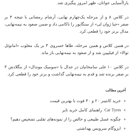
پاراآسیایی جوانان، ظهر امروز پیگیری شد.
در کلاس ۸ و از مرحله یک‌چهارم نهایی، آرشام رمضانی با نتیجه ۳ بر
صفر «جیا ژوان لی» از سنگاپور را ناکامی داد و ضمن صعود به نیمه‌نهایی،
مدال برنز خود را قطعی کرد.
در همین کلاس و همین مرحله، طاها خسروی ۳ بر یک مغلوب «امانوئل
توالا» از فیلیپین شد و از صعود به نیمه‌نهایی باز ماند.
در کلاس ۱۰ علی سامخانیان در جدال با «سومیک موندال» از بنگلادش ۳
بر صفر برنده شد و قدم به نیمه‌نهایی گذاشت و برنز خود را قطعی کرد.
آخرین مطالب
خرید کانتینر ۲۰ و ۴۰ فوت با بهترین قیمت
Car Tyres: راهنمای کامل خرید تایر
چگونه عسل طبیعی و خالص را از نمونه‌های تقلبی تشخیص دهیم؟
ایزوگام سرویس بهداشتی