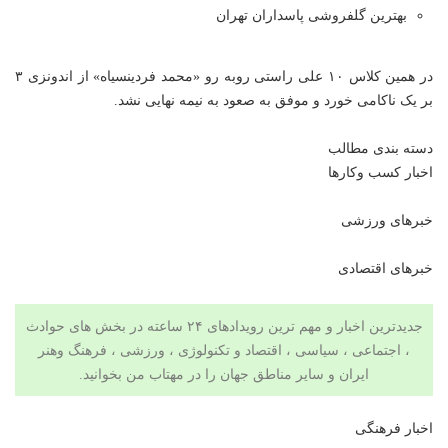
بهترین گلفروشی پاسداران تهران
در همین کلاس ۱۰ علی راستی روبه رو «محمد فردینسیاه» از اندونزی ۳
بر یک ناکامی خورد و موفق به صعود به نیمه نهایی نشد.
دسته بندی مطالب
اخبار کسب وکارها
خبرهای ورزشی
خبرهای اقتصادی
جدیدترین اخبار و مهم ترین رویدادهای ۲۴ ساعته در بخش های حوادث
، اجتماعی ، سیاسی ،
اقتصاد
و
تکنولوژی
،
ورزشی
،
فرهنگ وهنر
ایران و سایر مناطق جهان را در
مهتاب من
بخوانید.
اخبار فرهنگی