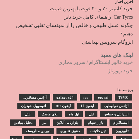
آخرین اخبار
خرید کانتینر ۲۰ و ۴۰ فوت با بهترین قیمت
Car Tyres: راهنمای کامل خرید تایر
چگونه عسل طبیعی و خالص را از نمونه‌های تقلبی تشخیص
دهیم؟
ایزوگام سرویس بهداشتی
لینک های مفید
خرید فالور اینستاگرام
/
سرور مجازی
خرید رپورتاژ
برچسب‌ها
TSMC
openai
ios
galaxy s24
آژانس مسافرتی
آژانس هواپیمایی
آیفون 17
آیفون Air
اتوموبیل خودران
اسرائیل و حماس
اپل
اپل واچ
ایلان ماسک
اینتل
اینستاگرام
بازار سهام
بازاریابی آنلاین
تتر
تحلیل بنیادین
تلویزیون
تین کلاینت
حقوق فناوری
دوربین مداربسته