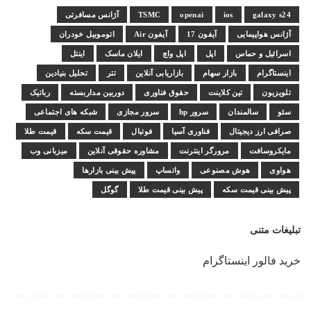
galaxy s24
ios
openai
TSMC
آژانس مسافرتی
آژانس هواپیمایی
آیفون 17
آیفون Air
اتوموبیل خودران
اسرائیل و حماس
اپل
اپل واچ
ایلان ماسک
اینتل
اینستاگرام
بازار سهام
بازاریابی آنلاین
تتر
تحلیل بنیادین
تلویزیون
تین کلاینت
حقوق فناوری
دوربین مداربسته
رباتیک
سئو
سالمندان
سرور hp
سرور مجازی
شبکه های اجتماعی
صرافی ارز دیجیتال
فناوری آسیا
فوتبال
قیمت سکه
قیمت طلا
مایکروسافت
مرورگر اینترنت
مشاوره حقوقی آنلاین
میزبانی وب
هواوی
هوش مصنوعی
واتساپ
پیش بینی بازارها
پیش بینی قیمت سکه
پیش بینی قیمت طلا
گوگل
تبلیغات متنی
خرید فالور اینستاگرام