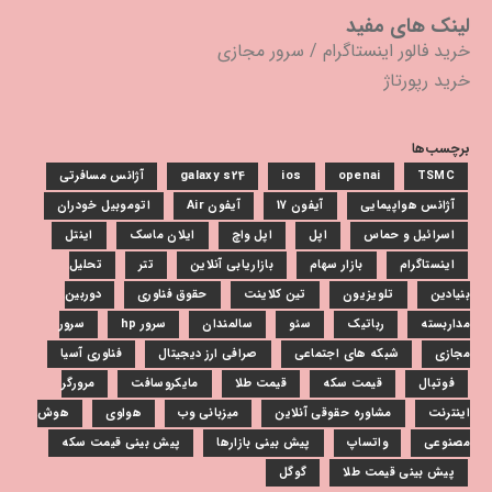
لینک های مفید
خرید فالور اینستاگرام
/
سرور مجازی
خرید رپورتاژ
برچسب‌ها
TSMC
openai
ios
galaxy s24
آژانس مسافرتی
آژانس هواپیمایی
آیفون 17
آیفون Air
اتوموبیل خودران
اسرائیل و حماس
اپل
اپل واچ
ایلان ماسک
اینتل
اینستاگرام
بازار سهام
بازاریابی آنلاین
تتر
تحلیل
بنیادین
تلویزیون
تین کلاینت
حقوق فناوری
دوربین
مداربسته
رباتیک
سئو
سالمندان
سرور hp
سرور
مجازی
شبکه های اجتماعی
صرافی ارز دیجیتال
فناوری آسیا
فوتبال
قیمت سکه
قیمت طلا
مایکروسافت
مرورگر
اینترنت
مشاوره حقوقی آنلاین
میزبانی وب
هواوی
هوش
مصنوعی
واتساپ
پیش بینی بازارها
پیش بینی قیمت سکه
پیش بینی قیمت طلا
گوگل