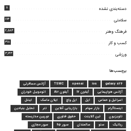
۱۱
دسته‌بندی نشده
۱۷۴
سلامتی
۲,۵۸۴
فرهنگ وهنر
۳۱۸
کسب و کار
۳,۱۴۳
ورزشی
برچسب‌ها
galaxy s24
ios
openai
TSMC
آژانس مسافرتی
آژانس هواپیمایی
آیفون 17
آیفون Air
اتوموبیل خودران
اسرائیل و حماس
اپل
اپل واچ
ایلان ماسک
اینتل
اینستاگرام
بازار سهام
بازاریابی آنلاین
تتر
تحلیل بنیادین
تلویزیون
تین کلاینت
حقوق فناوری
دوربین مداربسته
رباتیک
سئو
سالمندان
سرور hp
سرور مجازی